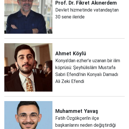
Prof. Dr. Fikret
Akınerdem
Devlet hizmetinde vatandaştan
30 sene ileride
Ahmet
Köylü
Konya'dan ezher'e uzanan bir ilim
köprüsü: Şeyhülislâm Mustafa
Sabri Efendi'nin Konyalı Damadı
Ali Zeki Efendi
Muhammet
Yavaş
Fatih Özgökçen'in ilçe
başkanlarını neden değiştirdiği