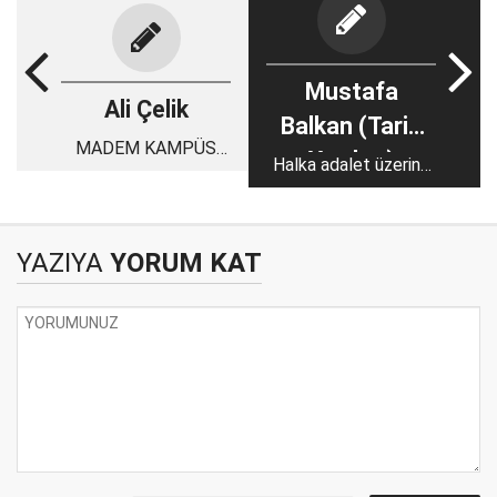
Mustafa
Ali Çelik
Balkan (Tarih
MADEM KAMPÜS
Yazıları)
Halka adalet üzerine
VAR BARINMA EVİ
hükmeden Paşa
DE OLMALI
YAZIYA
YORUM KAT