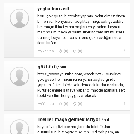
yaşlıadam
/ null
börü çok güzel bir tesbit yapmış. şehit ölmez diyen
birileri var. konyaspor beşiktaş maçı. çok güzeldi ,
her maçın ikinci yarısı başlarken yapalım. kayseri
maçında mutlaka yapalım. ilker hocam siz mustafa
durmuş beye iletin çalsın. onu çok sevdiğimizide
iletin lütfen.
Yanıtla
(0)
(0)
gökbörü
/ null
https://www.youtube.com/watch?v=tZ1oNVIkvzE.
çok güzel her maçın ikinci yarısı başladıgında
yapalım lütfen. birde yok denecek kadar azalsada,
küfür edenlere sahaya yabancı madde atanlara sert
tepki verelim. her şey güzel olacak.
Yanıtla
(0)
(0)
liseliler maça gelmek istiyor
/ null
kayseri ve göztepe maçlarında bilet fiatları
düşürülsün. biz ögrenciler için 10 tl çok para, en