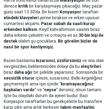
Hafta sonu kendi sahamızda
Malatyaspor
ile son
derece
kritik
bir karşılaşmaya çıkacağız. Maç pazar
günü saat 13.30’da. Bir kısım
Konyaspor
taraftarı
elindeki klavyeleri
yerine bıraksın ve erken uyusun
cumartesi akşamı.
Pazar sabah da saati kurup
erkenden kalksın
. Keyif kahvaltımızın saatini biraz
daha erkene çekelim ve o maçta en az
30 bin kişi ile
destek
olalım şu çocuklara.
Bir görelim bizler de
nasıl bir spor kentiymişiz.
Bazen bazılarına
kızarsınız
,
üzülürsünüz
ve ona olan
sevginizden, beklentinizden dolayı da bu
eleştirileri
biraz
daha ağır
bir şekilde yaparsınız. Sonrasında bir
sessizlik oturur
içinize, susarsınız. Belki kırgınlığınız
geçmemiştir ama işin içinde “
kıramayacağınız
başkaları vardır
” ve “
neyse
” dersiniz, olsun tamam.
İşte bu olaydaki durum da aynen budur. Bazı
Konyaspor taraftarları bu gerekçelerle bu transfere
karşı çıktı ama artık herkesin
takım menfaatini
,