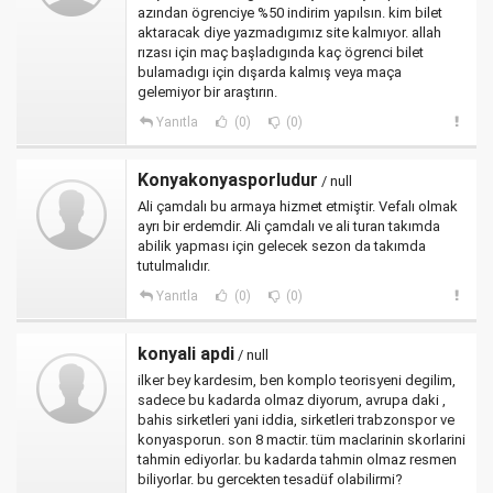
azından ögrenciye %50 indirim yapılsın. kim bilet
aktaracak diye yazmadıgımız site kalmıyor. allah
rızası için maç başladıgında kaç ögrenci bilet
bulamadıgı için dışarda kalmış veya maça
gelemiyor bir araştırın.
Yanıtla
(0)
(0)
Konyakonyasporludur
/ null
Ali çamdalı bu armaya hizmet etmiştir. Vefalı olmak
ayrı bir erdemdir. Ali çamdalı ve ali turan takımda
abilik yapması için gelecek sezon da takımda
tutulmalıdır.
Yanıtla
(0)
(0)
konyali apdi
/ null
ilker bey kardesim, ben komplo teorisyeni degilim,
sadece bu kadarda olmaz diyorum, avrupa daki ,
bahis sirketleri yani iddia, sirketleri trabzonspor ve
konyasporun. son 8 mactir. tüm maclarinin skorlarini
tahmin ediyorlar. bu kadarda tahmin olmaz resmen
biliyorlar. bu gercekten tesadüf olabilirmi?