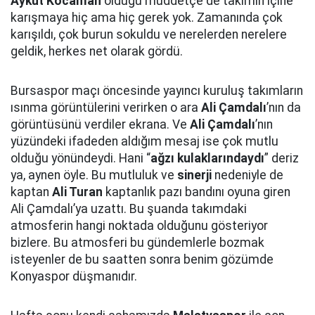
Aykut Kocaman
olduğu müddetçe de takımın içine
karışmaya hiç ama hiç gerek yok. Zamanında çok
karışıldı, çok burun sokuldu ve nerelerden nerelere
geldik, herkes net olarak gördü.
Bursaspor maçı öncesinde yayıncı kuruluş takımların
ısınma görüntülerini verirken o ara
Ali Çamdalı
’nın da
görüntüsünü verdiler ekrana. Ve
Ali Çamdalı
’nın
yüzündeki ifadeden aldığım mesaj ise çok mutlu
olduğu yönündeydi. Hani “
ağzı kulaklarındaydı
” deriz
ya, aynen öyle. Bu mutluluk ve
sinerji
nedeniyle de
kaptan
Ali Turan
kaptanlık pazı bandını oyuna giren
Ali Çamdalı’ya uzattı. Bu şuanda takımdaki
atmosferin hangi noktada olduğunu gösteriyor
bizlere. Bu atmosferi bu gündemlerle bozmak
isteyenler de bu saatten sonra benim gözümde
Konyaspor düşmanıdır.