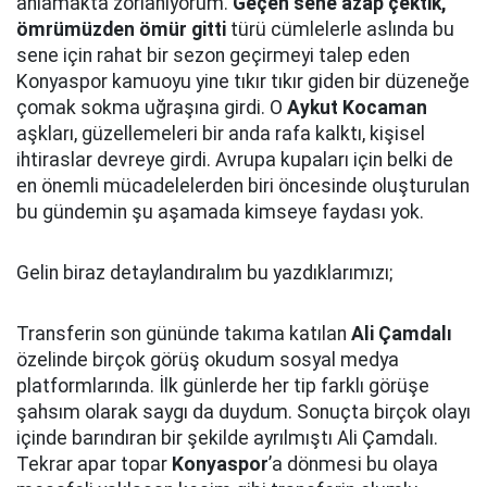
anlamakta zorlanıyorum.
Geçen sene azap çektik,
ömrümüzden ömür gitti
türü cümlelerle aslında bu
sene için rahat bir sezon geçirmeyi talep eden
Konyaspor kamuoyu yine tıkır tıkır giden bir düzeneğe
çomak sokma uğraşına girdi. O
Aykut Kocaman
aşkları, güzellemeleri bir anda rafa kalktı, kişisel
ihtiraslar devreye girdi. Avrupa kupaları için belki de
en önemli mücadelelerden biri öncesinde oluşturulan
bu gündemin şu aşamada kimseye faydası yok.
Gelin biraz detaylandıralım bu yazdıklarımızı;
Transferin son gününde takıma katılan
Ali Çamdalı
özelinde birçok görüş okudum sosyal medya
platformlarında. İlk günlerde her tip farklı görüşe
şahsım olarak saygı da duydum. Sonuçta birçok olayı
içinde barındıran bir şekilde ayrılmıştı Ali Çamdalı.
Tekrar apar topar
Konyaspor
’a dönmesi bu olaya