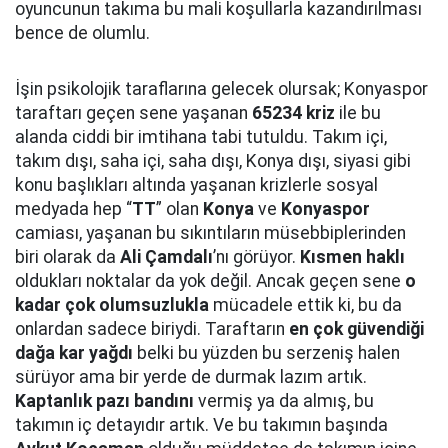
oyuncunun takıma bu mali koşullarla kazandırılması
bence de olumlu.
İşin psikolojik taraflarına gelecek olursak; Konyaspor
taraftarı geçen sene yaşanan
65234 kriz
ile bu
alanda ciddi bir imtihana tabi tutuldu. Takım içi,
takım dışı, saha içi, saha dışı, Konya dışı, siyasi gibi
konu başlıkları altında yaşanan krizlerle sosyal
medyada hep “
TT
” olan
Konya
ve
Konyaspor
camiası, yaşanan bu sıkıntıların müsebbiplerinden
biri olarak da
Ali Çamdalı
’nı görüyor.
Kısmen haklı
oldukları noktalar da yok değil. Ancak geçen sene
o
kadar çok olumsuzlukla
mücadele ettik ki, bu da
onlardan sadece biriydi. Taraftarın
en çok güvendiği
dağa kar yağdı
belki bu yüzden bu serzeniş halen
sürüyor ama bir yerde de durmak lazım artık.
Kaptanlık pazı bandını
vermiş ya da almış, bu
takımın iç detayıdır artık. Ve bu takımın başında