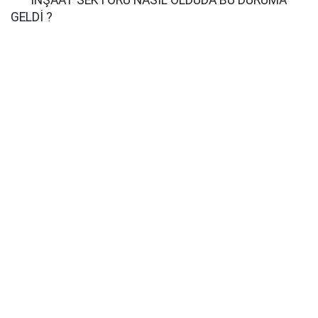
İNŞAAT SEKTÖRÜ NASIL OLDUDA BU DURUMA
GELDİ ?