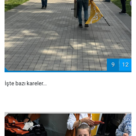
9
12
İşte bazı kareler...