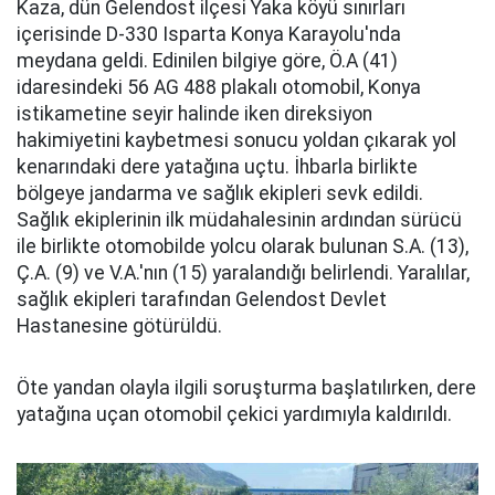
Kaza, dün Gelendost ilçesi Yaka köyü sınırları
içerisinde D-330 Isparta Konya Karayolu'nda
meydana geldi. Edinilen bilgiye göre, Ö.A (41)
idaresindeki 56 AG 488 plakalı otomobil, Konya
istikametine seyir halinde iken direksiyon
hakimiyetini kaybetmesi sonucu yoldan çıkarak yol
kenarındaki dere yatağına uçtu. İhbarla birlikte
bölgeye jandarma ve sağlık ekipleri sevk edildi.
Sağlık ekiplerinin ilk müdahalesinin ardından sürücü
ile birlikte otomobilde yolcu olarak bulunan S.A. (13),
Ç.A. (9) ve V.A.'nın (15) yaralandığı belirlendi. Yaralılar,
sağlık ekipleri tarafından Gelendost Devlet
Hastanesine götürüldü.
Öte yandan olayla ilgili soruşturma başlatılırken, dere
yatağına uçan otomobil çekici yardımıyla kaldırıldı.