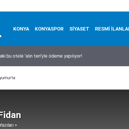
KONYA
KONYASPOR
SİYASET
RESMİ İLANLA
ki bu otele 'alın teri'yle ödeme yapılıyor!
ı yumurta
Fidan
azıları >