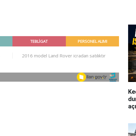
Ke
du
aç