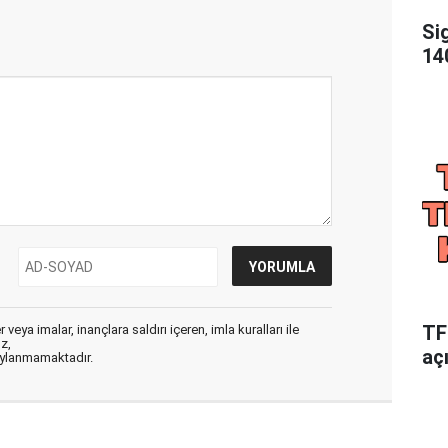
Si
140
TFF
veya imalar, inançlara saldırı içeren, imla kuralları ile
ız,
aç
aylanmamaktadır.