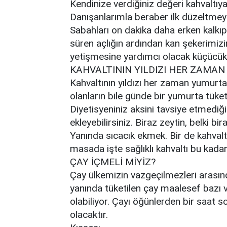
Kendinize verdiğiniz değeri kahvaltıya 
Danışanlarımla beraber ilk düzeltmey
Sabahları on dakika daha erken kalkıp
süren açlığın ardından kan şekerimizi
yetişmesine yardımcı olacak küçücük
KAHVALTININ YILDIZI HER ZAMA
Kahvaltının yıldızı her zaman yumurta
olanların bile günde bir yumurta tüke
Diyetisyeniniz aksini tavsiye etmediğ
ekleyebilirsiniz. Biraz zeytin, belki bi
Yanında sıcacık ekmek. Bir de kahval
masada işte sağlıklı kahvaltı bu kadar
ÇAY İÇMELİ MİYİZ?
Çay ülkemizin vazgeçilmezleri arasında
yanında tüketilen çay maalesef bazı 
olabiliyor. Çayı öğünlerden bir saat
olacaktır.