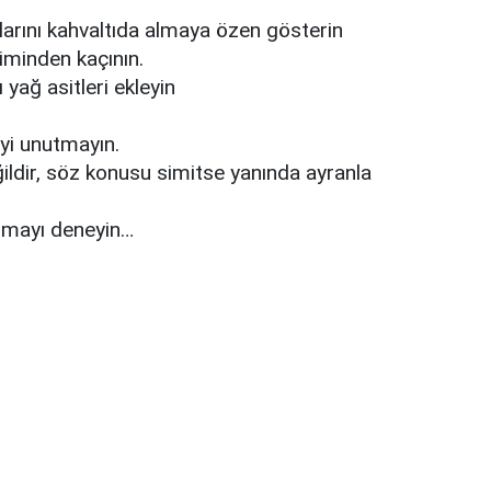
larını kahvaltıda almaya özen gösterin
iminden kaçının.
ı yağ asitleri ekleyin
eyi unutmayın.
ğildir, söz konusu simitse yanında ayranla
apmayı deneyin…