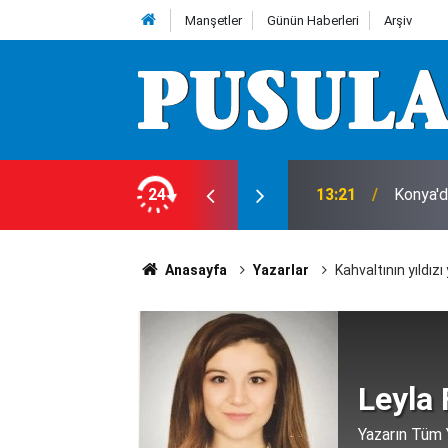
Manşetler
Günün Haberleri
Arşiv
netiminde 10 numara krizi!
24
13:21
Konya'da
Anasayfa
Yazarlar
Kahvaltının yıldız
Leyla 
Yazarın Tüm Y