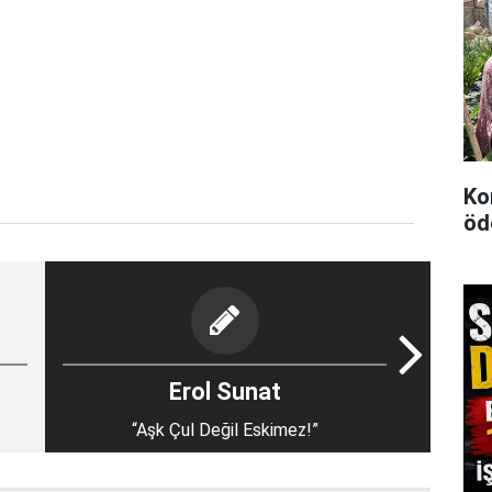
Kon
öd
Erol Sunat
“Aşk Çul Değil Eskimez!”