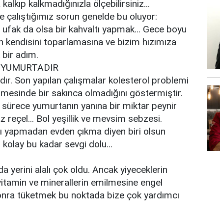
kalkıp kalkmadığınızla ölçebilirsiniz...
e çalıştığımız sorun genelde bu oluyor:
 ufak da olsa bir kahvaltı yapmak... Gece boyu
n kendisini toparlamasına ve bizim hızımıza
 bir adım.
N YUMURTADIR
dır. Son yapılan çalışmalar kolesterol problemi
tmesinde bir sakınca olmadığını göstermiştir.
i sürece yumurtanın yanına bir miktar peynir
raz reçel... Bol yeşillik ve mevsim sebzesi.
tı yapmadan evden çıkma diyen biri olsun
 kolay bu kadar sevgi dolu...
 yerini alalı çok oldu. Ancak yiyeceklerin
vitamin ve minerallerin emilmesine engel
 sonra tüketmek bu noktada bize çok yardımcı