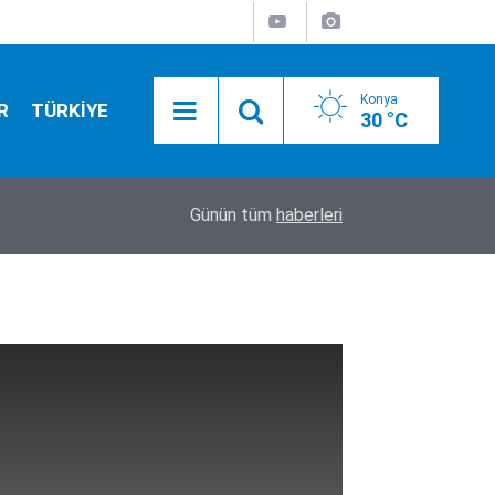
Konya
R
TÜRKİYE
30 °C
13:00
Zeynep Sönmez Kanada'ya veda etti
Günün tüm
haberleri