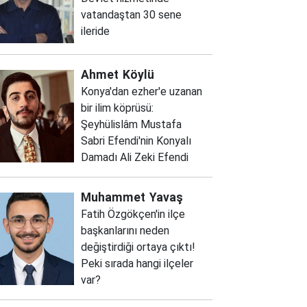
vatandaştan 30 sene
ileride
Ahmet
Köylü
Konya'dan ezher'e uzanan
bir ilim köprüsü:
Şeyhülislâm Mustafa
Sabri Efendi'nin Konyalı
Damadı Ali Zeki Efendi
Muhammet
Yavaş
Fatih Özgökçen'in ilçe
başkanlarını neden
değiştirdiği ortaya çıktı!
Peki sırada hangi ilçeler
var?