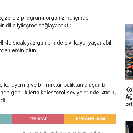
r egzersiz programı organizma içinde
r dille iyileşme sağlayacaktır.
kle sıcak yaz günlerinde sıvı kaybı yaşanabilir.
zdan emin olun.
 kuruyemiş ve bir miktar balıktan oluşan bir
Ko
nde gönüllülerin kolesterol seviyelerinde 4te 1,
Ağ
di.
bi