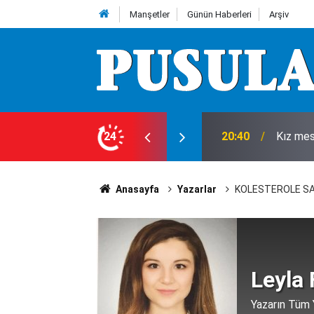
Manşetler
Günün Haberleri
Arşiv
cuğu kalbinden bıçakladılar
24
20:35
Komşuda
Anasayfa
Yazarlar
KOLESTEROLE SA
Leyla 
Yazarın Tüm Y