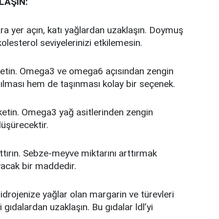
LAŞIN:
ra yer açın, katı yağlardan uzaklaşın. Doymuş
olesterol seviyelerinizi etkilemesin.
üketin. Omega3 ve omega6 açısından zengin
ılması hem de taşınması kolay bir seçenek.
ketin. Omega3 yağ asitlerinden zengin
düşürecektir.
rttırın. Sebze-meyve miktarını arttırmak
yacak bir maddedir.
drojenize yağlar olan margarin ve türevleri
 gıdalardan uzaklaşın. Bu gıdalar ldl’yi