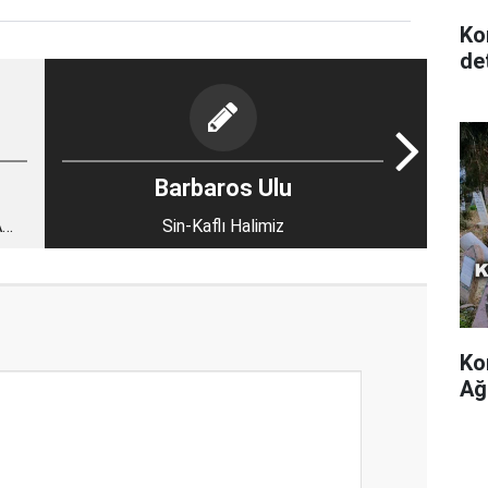
Ko
det
Barbaros Ulu
AM
Sin-Kaflı Halimiz
Ko
Ağ