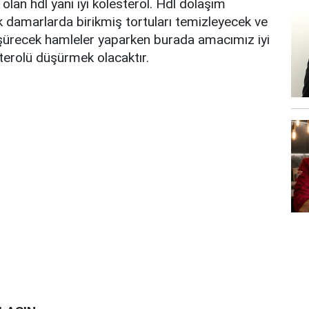
l olan hdl yani iyi kolesterol. Hdl dolaşım
ek damarlarda birikmiş tortuları temizleyecek ve
düşürecek hamleler yaparken burada amacımız iyi
terolü düşürmek olacaktır.