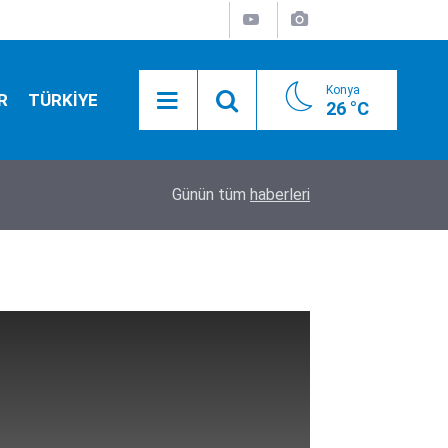
Konya
R
TÜRKİYE
26 °C
20:35
İşte sakladıkları ve utandıkları o isim!
Günün tüm
haberleri