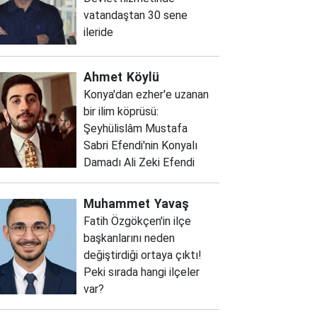
vatandaştan 30 sene
ileride
Ahmet
Köylü
Konya'dan ezher'e uzanan
bir ilim köprüsü:
Şeyhülislâm Mustafa
Sabri Efendi'nin Konyalı
Damadı Ali Zeki Efendi
Muhammet
Yavaş
Fatih Özgökçen'in ilçe
başkanlarını neden
değiştirdiği ortaya çıktı!
Peki sırada hangi ilçeler
var?