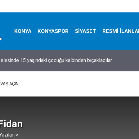
KONYA
KONYASPOR
SİYASET
RESMİ İLANLA
, çalışmak 10 gün yasaklandı!
VAŞ AÇIN
Fidan
azıları >