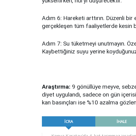
yükseltirken, hdl’yi düşürecektir.
Adım 6: Hareketi arttırın. Düzenli bi
gerçekleşen tüm faaliyetlerde kesin bi
Adım 7: Su tüketmeyi unutmayın. Özelli
Kaybettiğiniz suyu yerine koyduğunu
Araştırma:
9 gönüllüye meyve, sebze,
diyet uygulandı, sadece on gün içerisi
kan basınçları ise %10 azalma gözlen