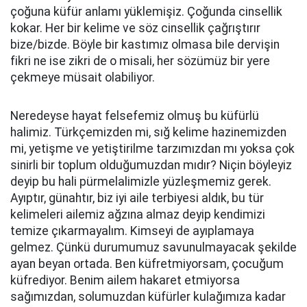
çoğuna küfür anlamı yüklemişiz. Çoğunda cinsellik
kokar. Her bir kelime ve söz cinsellik çağrıştırır
bize/bizde. Böyle bir kastımız olmasa bile dervişin
fikri ne ise zikri de o misali, her sözümüz bir yere
çekmeye müsait olabiliyor.
Neredeyse hayat felsefemiz olmuş bu küfürlü
halimiz. Türkçemizden mi, sığ kelime hazinemizden
mi, yetişme ve yetiştirilme tarzımızdan mı yoksa çok
sinirli bir toplum olduğumuzdan mıdır? Niçin böyleyiz
deyip bu hali pürmelalimizle yüzleşmemiz gerek.
Ayıptır, günahtır, biz iyi aile terbiyesi aldık, bu tür
kelimeleri ailemiz ağzına almaz deyip kendimizi
temize çıkarmayalım. Kimseyi de ayıplamaya
gelmez. Çünkü durumumuz savunulmayacak şekilde
ayan beyan ortada. Ben küfretmiyorsam, çocuğum
küfrediyor. Benim ailem hakaret etmiyorsa
sağımızdan, solumuzdan küfürler kulağımıza kadar