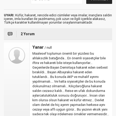
UYARI:
Küfür, hakaret, rencide edici cümleler veya imalar, inançlara saldırı
içeren, imla kuralları ile yazılmamış,çok uzun ve ilgili içerikle alakasız,
Türkçe karakter kullanılmayan yorumlar onaylanmamaktadır.
2 Yorum
Yanar
/ null
Maalesef toplumun önemli bir yüzdesi bu
ahlaksızlık batağında... En önemli siyasetçiler bile
iftira ve hakareti bile isteye kullanıyorlar...
Geçenlerde Bayan Demirtaşa hakaret eden serbest
bırakıldı... Bayan Albayraka hakaret eden
tutuklandı... Bu konuda AKP ve muhalif ayrımı
yapılmamalı.... Ve hatta siyasetçiler de bu konuda
dokunulmaz olmamalı... Kılıçdaroğluna hakaret
saldırı cezasız kaldı... Reise en ufak dokundurma
aylarcatutukluluk sonucu doğruruyor... İnsan olan
kim olursa olsun hakaret ve küfür etmez... Devlet
olam devlet de hiç ayırım yapmadan herkese aynı
cezayı veya affı uygun görür... Bu yazının eksik yanı
sadece tek olayı irdelemesi örnekler vermemesidir...