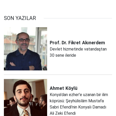
SON YAZILAR
Prof. Dr. Fikret
Akınerdem
Devlet hizmetinde vatandaştan
30 sene ileride
Ahmet
Köylü
Konya'dan ezher'e uzanan bir ilim
köprüsü: Şeyhülislâm Mustafa
Sabri Efendi'nin Konyalı Damadı
Ali Zeki Efendi