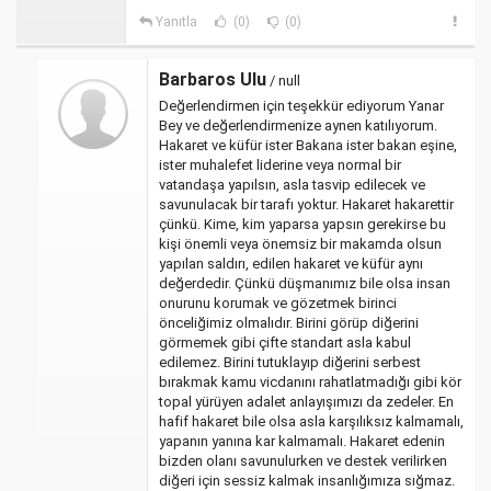
Yanıtla
(0)
(0)
Barbaros Ulu
/ null
Değerlendirmen için teşekkür ediyorum Yanar
Bey ve değerlendirmenize aynen katılıyorum.
Hakaret ve küfür ister Bakana ister bakan eşine,
ister muhalefet liderine veya normal bir
vatandaşa yapılsın, asla tasvip edilecek ve
savunulacak bir tarafı yoktur. Hakaret hakarettir
çünkü. Kime, kim yaparsa yapsın gerekirse bu
kişi önemli veya önemsiz bir makamda olsun
yapılan saldırı, edilen hakaret ve küfür aynı
değerdedir. Çünkü düşmanımız bile olsa insan
onurunu korumak ve gözetmek birinci
önceliğimiz olmalıdır. Birini görüp diğerini
görmemek gibi çifte standart asla kabul
edilemez. Birini tutuklayıp diğerini serbest
bırakmak kamu vicdanını rahatlatmadığı gibi kör
topal yürüyen adalet anlayışımızı da zedeler. En
hafif hakaret bile olsa asla karşılıksız kalmamalı,
yapanın yanına kar kalmamalı. Hakaret edenin
bizden olanı savunulurken ve destek verilirken
diğeri için sessiz kalmak insanlığımıza sığmaz.