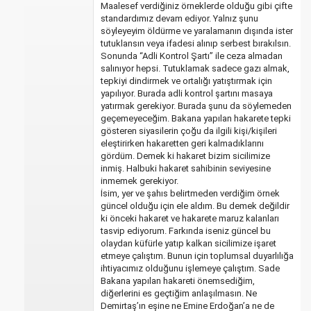
Maalesef verdiğiniz örneklerde olduğu gibi çifte
standardımız devam ediyor. Yalnız şunu
söyleyeyim öldürme ve yaralamanın dışında ister
tutuklansın veya ifadesi alınıp serbest bırakılsın.
Sonunda “Adli Kontrol Şartı” ile ceza almadan
salınıyor hepsi. Tutuklamak sadece gazı almak,
tepkiyi dindirmek ve ortalığı yatıştırmak için
yapılıyor. Burada adli kontrol şartını masaya
yatırmak gerekiyor. Burada şunu da söylemeden
geçemeyeceğim. Bakana yapılan hakarete tepki
gösteren siyasilerin çoğu da ilgili kişi/kişileri
eleştirirken hakaretten geri kalmadıklarını
gördüm. Demek ki hakaret bizim sicilimize
inmiş. Halbuki hakaret sahibinin seviyesine
inmemek gerekiyor.
İsim, yer ve şahıs belirtmeden verdiğim örnek
güncel olduğu için ele aldım. Bu demek değildir
ki önceki hakaret ve hakarete maruz kalanları
tasvip ediyorum. Farkında iseniz güncel bu
olaydan küfürle yatıp kalkan sicilimize işaret
etmeye çalıştım. Bunun için toplumsal duyarlılığa
ihtiyacımız olduğunu işlemeye çalıştım. Sade
Bakana yapılan hakareti önemsediğim,
diğerlerini es geçtiğim anlaşılmasın. Ne
Demirtaş’ın eşine ne Emine Erdoğan’a ne de