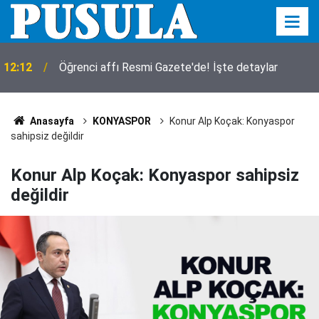
12:12
Öğrenci affı Resmi Gazete'de! İşte detaylar
Anasayfa
KONYASPOR
Konur Alp Koçak: Konyaspor
sahipsiz değildir
Konur Alp Koçak: Konyaspor sahipsiz
değildir