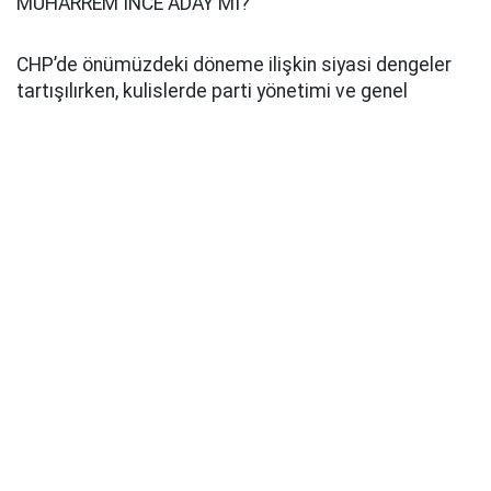
MUHARREM İNCE ADAY MI?
CHP’de önümüzdeki döneme ilişkin siyasi dengeler
tartışılırken, kulislerde parti yönetimi ve genel
başkanlık yarışına dair çeşitli iddialar konuşulmaya
başlandı. Bu süreçte Muharrem İnce’nin de CHP
Genel Başkanlığı için çalışma yürüttüğü ileri sürüldü.
Muharrem İnce’nin CHP Genel Başkanlığı için şu ana
kadar yaptığı resmi bir adaylık açıklaması
bulunmuyor. İnce’nin yeniden CHP Genel Başkanlığına
aday olacağı yönündeki değerlendirmelerin siyasi
kulislerde ortaya atılan iddia ve yorumlardan ibaret.
Pusula Haber
Kaynak: