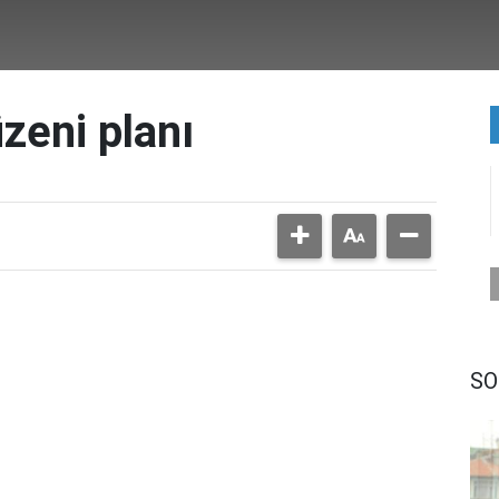
üzeni planı
SO