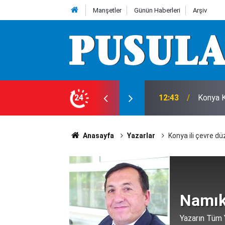
Manşetler
Günün Haberleri
Arşiv
12:43
Konya K
24
12:39
Kulu Be
Anasayfa
Yazarlar
Konya ili çevre dü
Namık
Yazarın Tüm Y