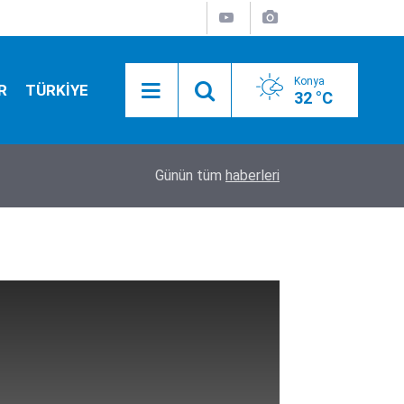
Konya
R
TÜRKİYE
32 °C
12:30
Başkan Özgökçen, Pekyatırmacı Selçuklu'nun göz
Günün tüm
haberleri