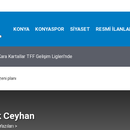
KONYA
KONYASPOR
SİYASET
RESMİ İLANLA
ara Kartallar TFF Gelişim Ligleri'nde
lediyespor’da transfer başladı
zeni planı
 Ceyhan
azıları >