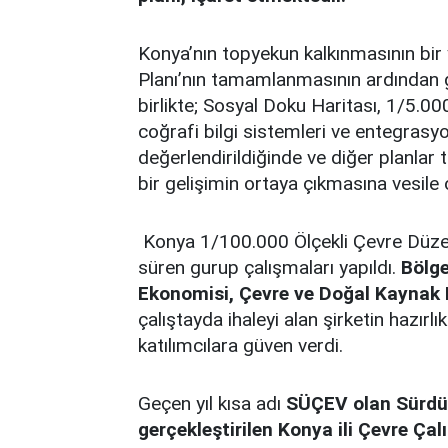
Konya’nın topyekun kalkınmasının bir
Planı’nın tamamlanmasının ardından ger
birlikte; Sosyal Doku Haritası, 1/5.000
coğrafi bilgi sistemleri ve entegrasyo
değerlendirildiğinde ve diğer planla
bir gelişimin ortaya çıkmasına vesile o
Konya 1/100.000 Ölçekli Çevre Düzeni
süren gurup çalışmaları yapıldı.
Bölge
Ekonomisi, Çevre ve Doğal Kaynak K
çalıştayda ihaleyi alan şirketin hazırlı
katılımcılara güven verdi.
Geçen yıl kısa adı
SÜÇEV olan Sürdür
gerçekleştirilen Konya ili Çevre Çal