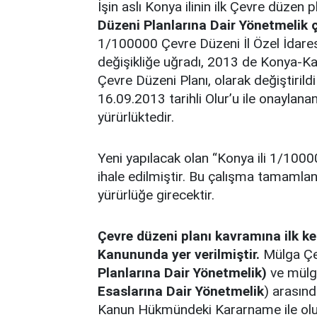
İşin aslı Konya ilinin ilk Çevre düze
Düzeni Planlarına Dair Yönetmelik 
1/100000 Çevre Düzeni İl Özel İdaresi
değişikliğe uğradı, 2013 de Konya-K
Çevre Düzeni Planı, olarak değiştirildi
16.09.2013 tarihli Olur’u ile onayla
yürürlüktedir.
Yeni yapılacak olan “Konya ili 1/10000
ihale edilmiştir. Bu çalışma tamamla
yürürlüğe girecektir.
Çevre düzeni planı kavramına ilk ke
Kanununda yer verilmiştir
.
Mülga Çev
Planlarına Dair Yönetmelik)
ve mülga
Esaslarına Dair Yönetmelik
) arasınd
Kanun Hükmündeki Kararname ile oluşt