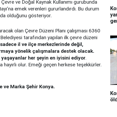
nın Çevre ve Doğal Kaynak Kullanımı gurubunda
Ko
ştayı’na emek verenleri gururlandırdı. Bu durum
ya
lda olduğunu gösteriyor.
ge
uracak olan Çevre Düzeni Planı çalışması 6360
Belediyesi tarafından yapılan ilk çevre düzeni
sadece il ve ilçe merkezlerinde değil,
rmaya yönelik çalışmalara destek olacak.
aşayanlar her şeyin en iyisini ediyor
.
a hayırlı olur. Emeği geçen herkese teşekkürler.
re ve Marka Şehir Konya.
Ko
öl