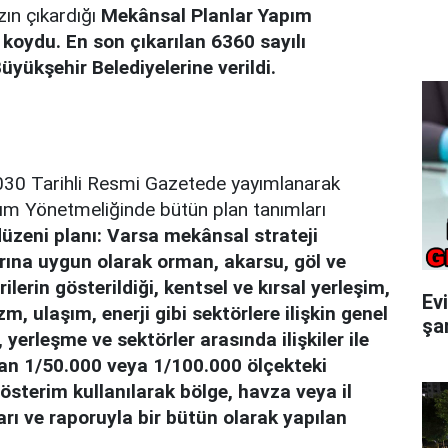
zın çıkardığı
Mekânsal Planlar Yapım
koydu. En son çıkarılan 6360 sayılı
üyükşehir Belediyelerine verildi.
030 Tarihli Resmi Gazetede yayımlanarak
ım Yönetmeliğinde bütün plan tanımları
üzeni planı: Varsa mekânsal strateji
larına uygun olarak orman, akarsu, göl ve
ilerin gösterildiği, kentsel ve kırsal yerleşim,
Ev
zm, ulaşım, enerji gibi sektörlere ilişkin genel
şar
, yerleşme ve sektörler arasında ilişkiler ile
n 1/50.000 veya 1/100.000 ölçekteki
österim kullanılarak bölge, havza veya il
arı ve raporuyla bir bütün olarak yapılan