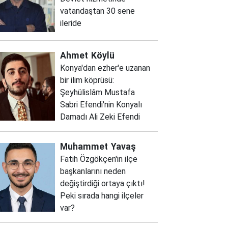
vatandaştan 30 sene
ileride
Ahmet
Köylü
Konya'dan ezher'e uzanan
bir ilim köprüsü:
Şeyhülislâm Mustafa
Sabri Efendi'nin Konyalı
Damadı Ali Zeki Efendi
Muhammet
Yavaş
Fatih Özgökçen'in ilçe
başkanlarını neden
değiştirdiği ortaya çıktı!
Peki sırada hangi ilçeler
var?