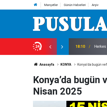
Manşetler
Günün Haberleri
Arşiv
e 7 Ağustos Cuma günü olup bitenler…
24
18:10
Herkes 
Anasayfa
KONYA
Konya’da bugün vef
Konya’da bugün v
Nisan 2025