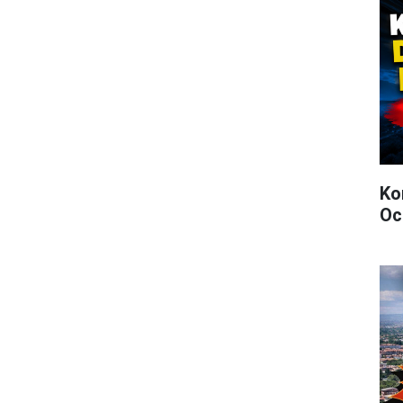
Ko
Oc