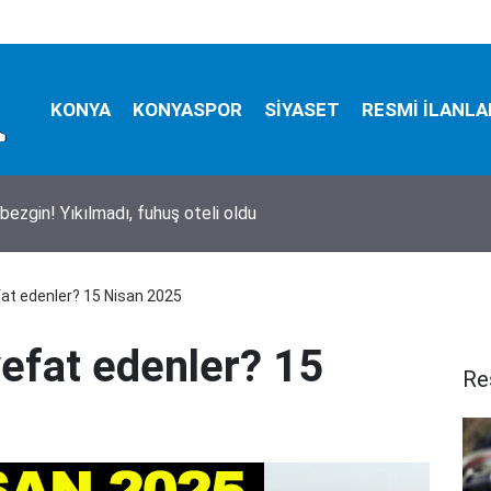
KONYA
KONYASPOR
SİYASET
RESMİ İLANLA
bezgin! Yıkılmadı, fuhuş oteli oldu
at edenler? 15 Nisan 2025
efat edenler? 15
Re