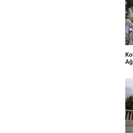
Ko
Ağ