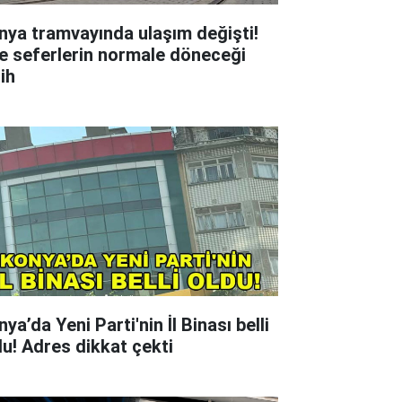
nya tramvayında ulaşım değişti!
te seferlerin normale döneceği
ih
ya’da Yeni Parti'nin İl Binası belli
du! Adres dikkat çekti