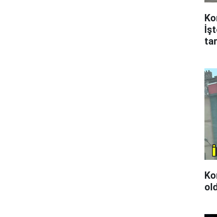
Ko
İş
tar
Kon
ol