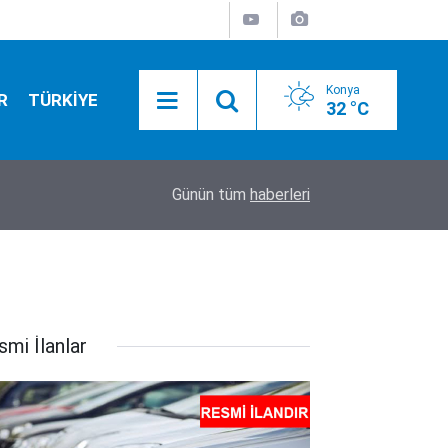
Konya
R
TÜRKİYE
32 °C
17:52
Tarım ekipleri Beyşehir'de sahaya indi: Kovanlar 
Günün tüm
haberleri
smi İlanlar