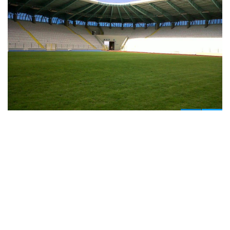
1
5
Erzurum Valiliği, yaklaşık bir yılı aşkın süren teknik
inceleme, güçlendirme ve iyileştirme çalışmalarının
ardından
Kazım
Karabekir Stadyumu'nun dört
tribününün de yeniden tam kapasiteyle seyirci kabul
edeceğini açıkladı.