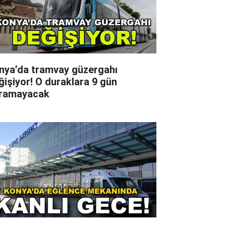
nya’da tramvay güzergahı
ğişiyor! O duraklara 9 gün
ramayacak