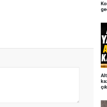
Ko
gec
Al
ka
çı