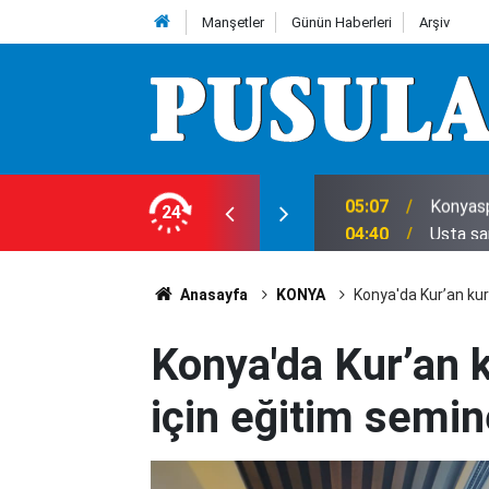
Manşetler
Günün Haberleri
Arşiv
ecek mi?
24
04:40
Usta sa
Anasayfa
KONYA
Konya'da Kur’an kurs
Konya'da Kur’an ku
için eğitim semin