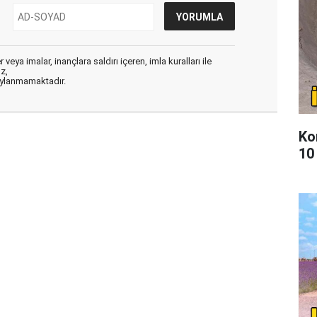
veya imalar, inançlara saldırı içeren, imla kuralları ile
ız,
aylanmamaktadır.
Ko
10