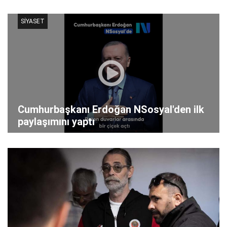
SİYASET
Cumhurbaşkanı Erdoğan NSosyal'den ilk
paylaşımını yaptı