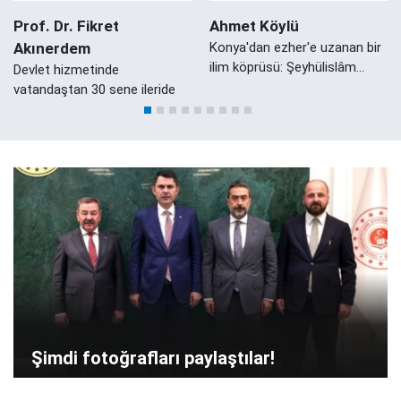
Prof. Dr. Fikret
Ahmet Köylü
Akınerdem
Konya'dan ezher'e uzanan bir
ilim köprüsü: Şeyhülislâm
Devlet hizmetinde
Mustafa Sabri Efendi'nin
vatandaştan 30 sene ileride
Konyalı Damadı Ali Zeki Efendi
Şimdi fotoğrafları paylaştılar!