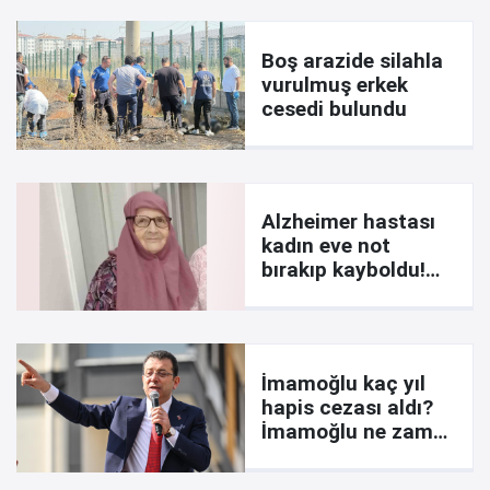
Boş arazide silahla
vurulmuş erkek
cesedi bulundu
Alzheimer hastası
kadın eve not
bırakıp kayboldu!
İşte notta yazanlar
İmamoğlu kaç yıl
hapis cezası aldı?
İmamoğlu ne zaman
çıkar? Davada son
durum