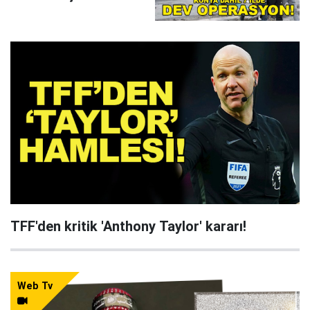
çökertildi
TFF'den kritik 'Anthony Taylor' kararı!
Web Tv