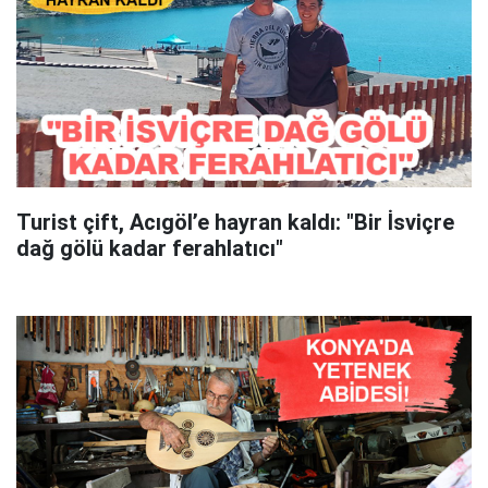
Turist çift, Acıgöl’e hayran kaldı: "Bir İsviçre
dağ gölü kadar ferahlatıcı"