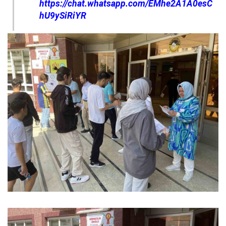
https://chat.whatsapp.com/EMhe2A1A0esC
hU9ySiRiYR