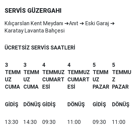
SERVİS GÜZERGAHI
Kılıçarslan Kent Meydanı ➔Anıt ➔ Eski Garaj ➔
Karatay Lavanta Bahçesi
ÜCRETSİZ SERVİS SAATLERİ
3
3
4
4
5
5
TEMM
TEMM
TEMMUZ
TEMMUZ
TEMM
TEMMU
UZ
UZ
CUMART
CUMART
UZ
Z
CUMA
CUMA
ESİ
ESİ
PAZAR
PAZAR
GİDİŞ
DÖNÜŞ
GİDİŞ
DÖNÜŞ
GİDİŞ
DÖNÜŞ
13:30
14:30
09:30
11:00
09:30
11:00