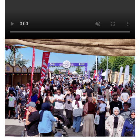
şehir merkezinden ücretsiz servis hizmeti verecek.
Belirlenen güzergahta gidiş ve dönüş seferleriyle
hizmet verecek servisler sayesinde ziyaretçiler
ulaşım sıkıntısı yaşamadan Karatay Lavanta
Bahçesi’ne ulaşabilecek.