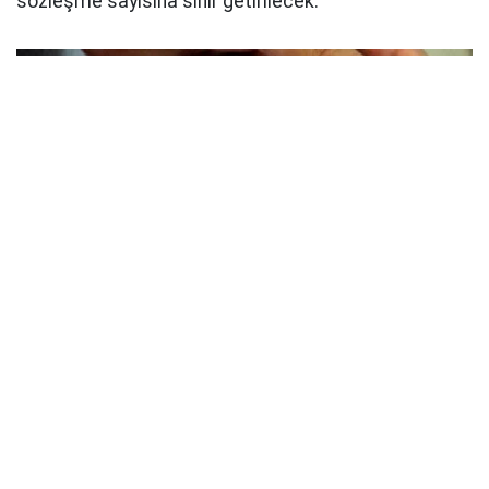
sözleşme sayısına sınır getirilecek.
AYNI KİŞİYE EN FAZLA İKİ AKTİF SÖZLEŞME
İddialara göre yeni düzenlemeyle bir kişi aynı anda
yalnızca bir taşıt ile bir konut veya çatılı iş yeri
finansmanı sözleşmesi yapabilecek. Böylece toplam
aktif sözleşme sayısı ikiyle sınırlandırılacak. Aynı kişi