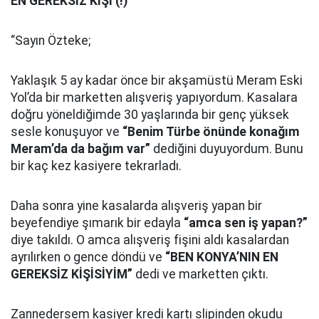
EN GEREKSİZ KİŞİ (!)
“Sayın Özteke;
Yaklaşık 5 ay kadar önce bir akşamüstü Meram Eski
Yol’da bir marketten alışveriş yapıyordum. Kasalara
doğru yöneldiğimde 30 yaşlarında bir genç yüksek
sesle konuşuyor ve
“Benim Türbe önünde konağım
Meram’da da bağım var”
dediğini duyuyordum. Bunu
bir kaç kez kasiyere tekrarladı.
Daha sonra yine kasalarda alışveriş yapan bir
beyefendiye şımarık bir edayla
“amca sen iş yapan?”
diye takıldı. O amca alışveriş fişini aldı kasalardan
ayrılırken o gence döndü ve
“BEN KONYA’NIN EN
GEREKSİZ KİŞİSİYİM”
dedi ve marketten çıktı.
Zannedersem kasiyer kredi kartı slipinden okudu