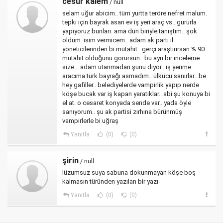
cesur kalem
/ null
selam uğur abicim.. tüm yurtta teröre nefret malum.
tepki için bayrak asan ev iş yeri araç vs.. gururla
yapıyoruz bunları. ama dün biriyle tanıştım.. şok
oldum. isim vermicem.. adam ak parti il
yöneticilerinden bi mütahit.. gerçi araştırırsan % 90
mütahit olduğunu görürsün.. bu ayrı bir inceleme
size... adam utanmadan şunu diyor.. iş yerime
aracıma türk bayrağı asmadım.. ülkücü sanırlar.. be
hey gafiller.. belediyelerde vampirlik yapıp nerde
köşe bucak var iş kapan yaratıklar.. abi şu konuya bi
el at. o cesaret konyada sende var.. yada öyle
sanıyorum.. şu ak partisi zırhına bürünmüş
vampirlerle bi uğraş
Yanıtla
(0)
(0)
şirin
/ null
lüzumsuz suya sabuna dokunmayan köşe boş
kalmasın türünden yazılan bir yazı
Yanıtla
(0)
(0)