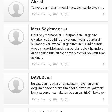
Ali
/ null
Ya nekadar makam mevki hastasisınız.Ne diyeyim..
Yanıtla
(0)
(0)
Mert Söylemez
/ null
Uğur bey merhabalar Kültürpark'tan üst geçite
çıkarken sağda bir büfe var onun yanında aylardır
su kaçağı var, ayrıca üst geçitten in KOSKİ önünde
yine aynı şekilde kaçak var buralar balçık halinde...
Allah aşkına bunları hiç gören bir yetkili yok mu Allah
aşkına...
Yanıtla
(0)
(0)
DAVUD
/ null
bu yazıdan ne çıkartmamız lazım halen anlamış
değilim bende gerekszim hadi gidiyorum. yazmak
için yazıyorsunuz hakaten bazen ya.. tribün kokuyor
Yanıtla
(0)
(0)