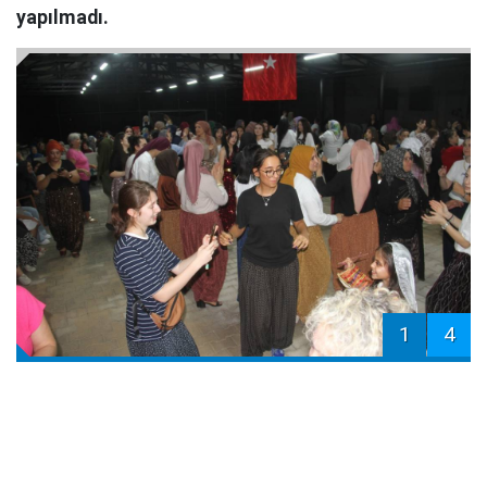
yapılmadı.
1
4
Konya'nın Hüyük ilçesine bağlı Budak
Mahalle
si'nde
unutulmaya yüz tutan "Şalvar Gecesi" geleneği
yeniden yaşatıldı. Şalvarlarını giyerek geceye katılan
kadınlar, kaşık oyunları ve yöresel müzikler eşliğinde