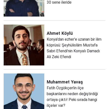
30 sene ileride
Ahmet
Köylü
Konya'dan ezher'e uzanan bir ilim
köprüsü: Şeyhülislâm Mustafa
Sabri Efendi'nin Konyalı Damadı
Ali Zeki Efendi
Muhammet
Yavaş
Fatih Özgökçen'in ilçe
başkanlarını neden değiştirdiği
ortaya çıktı! Peki sırada hangi
ilçeler var?