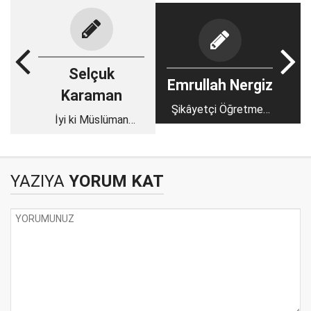
Selçuk
Emrullah Nergiz
Karaman
Şikâyetçi Öğretmen
İyi ki Müslüman
ve 657
Değiller!
YAZIYA
YORUM KAT