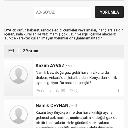
UYARI:
Küfür, hakaret, rencide edici cümleler veya imalar, inançlara saldırı
içeren, imla kuralları ile yazılmamış,çok uzun ve ilgili içerikle alakasız,
Türkçe karakter kullanılmayan yorumlar onaylanmamaktadır.
2 Yorum
Kazım AYVAZ
/ null
Namık bey; doğalgaz geldi havamız kurtuldu
derken, Ankara'dan,İstanbuldan, Konya'dan kirlilik
uyarısı geliyor. Bu nasıl bir çelişki?
Yanıtla
(0)
(0)
Namık CEYHAN
/ null
Kazım bey Büyükşehirlerden hava kirliliği uyarısı
gelmesi çok normal, unutmayalım ki doğal gaz da
bir tür fosil yakıttır. Hele günümüzdeki yakma
sistemlerinin eskiliği, eski binalardaki dönüşüm