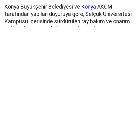
Konya Büyükşehir Belediyesi ve
Konya
AKOM
tarafından yapılan duyuruya göre, Selçuk Üniversitesi
Kampüsü içerisinde sürdürülen ray bakım ve onarım
çalışmaları nedeniyle kampüs hattında tramvay
seferleri geçici olarak kampüs içerisine
gerçekleştirilemiyor.
TRAMVAYLAR KAMPÜSE GİREMİYOR
Çalışmalar nedeniyle Kampüs hattı tramvayları
kampüs içerisine giriş yapamıyor. Bu durumun,
kampüse tramvayla ulaşım sağlayan öğrenciler ve
vatandaşlar için geçici bir ulaşım düzenlemesine
neden olduğu belirtildi.
SEFERLER 17 AĞUSTOS'TA NORMALE
DÖNECEK