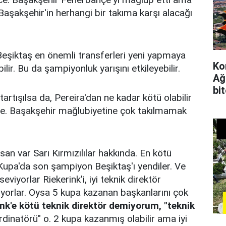
aşakşehir'in herhangi bir takıma karşı alacağı
şiktaş en önemli transferleri yeni yapmaya
Ko
ir. Bu da şampiyonluk yarışını etkileyebilir.
Ağ
bi
rtışılsa da, Pereira'dan ne kadar kötü olabilir
hçe. Başakşehir mağlubiyetine çok takılmamak
an var Sarı Kırmızılılar hakkında. En kötü
 Kupa'da son şampiyon Beşiktaş'ı yendiler. Ve
eviyorlar Riekerink'i, iyi teknik direktör
üyorlar. Oysa 5 kupa kazanan başkanlarını çok
nk'e kötü teknik direktör demiyorum, "teknik
ordinatörü" o. 2 kupa kazanmış olabilir ama iyi