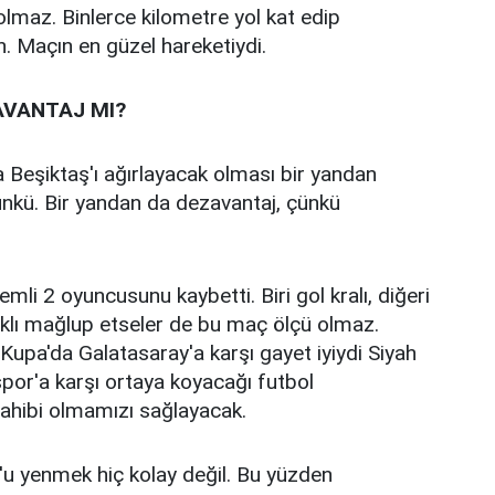
maz. Binlerce kilometre yol kat edip
n. Maçın en güzel hareketiydi.
AVANTAJ MI?
 Beşiktaş'ı ağırlayacak olması bir yandan
ünkü. Bir yandan da dezavantaj, çünkü
li 2 oyuncusunu kaybetti. Biri gol kralı, diğeri
arklı mağlup etseler de bu maç ölçü olmaz.
pa'da Galatasaray'a karşı gayet iyiydi Siyah
spor'a karşı ortaya koyacağı futbol
sahibi olmamızı sağlayacak.
'u yenmek hiç kolay değil. Bu yüzden