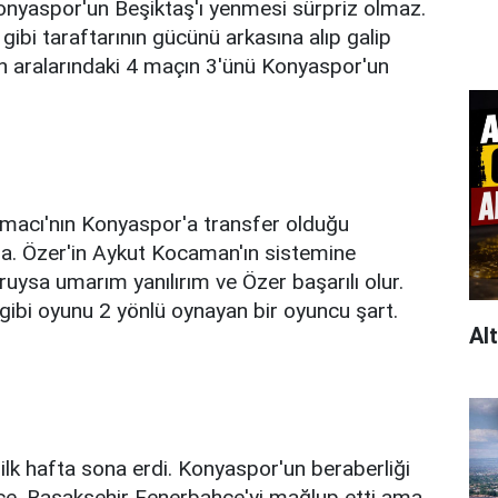
onyaspor'un Beşiktaş'ı yenmesi sürpriz olmaz.
ibi taraftarının gücünü arkasına alıp galip
n aralarındaki 4 maçın 3'ünü Konyaspor'un
rmacı'nın Konyaspor'a transfer olduğu
a. Özer'in Aykut Kocaman'ın sistemine
ysa umarım yanılırım ve Özer başarılı olur.
gibi oyunu 2 yönlü oynayan bir oyuncu şart.
Al
ilk hafta sona erdi. Konyaspor'un beraberliği
nce. Başakşehir Fenerbahçe'yi mağlup etti ama