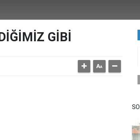
İĞİMİZ GİBİ
SO