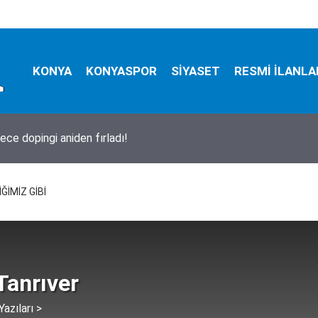
KONYA
KONYASPOR
SİYASET
RESMİ İLANLA
a bugün neler oldu? İşte 5 Ağustos Çarşamba günü olup bitenle
ĞİMİZ GİBİ
Tanrıver
azıları >