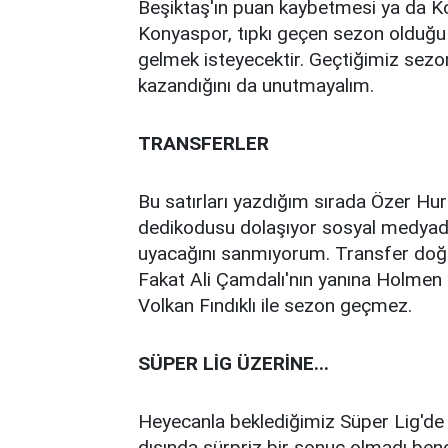
Beşiktaş'ın puan kaybetmesi ya da K
Konyaspor, tıpkı geçen sezon olduğu g
gelmek isteyecektir. Geçtiğimiz sezo
kazandığını da unutmayalım.
TRANSFERLER
Bu satırları yazdığım sırada Özer Hu
dedikodusu dolaşıyor sosyal medyad
uyacağını sanmıyorum. Transfer doğru
Fakat Ali Çamdalı'nın yanına Holmen 
Volkan Fındıklı ile sezon geçmez.
SÜPER LİG ÜZERİNE...
Heyecanla beklediğimiz Süper Lig'de 
dışında sürpriz bir sonuç olmadı be