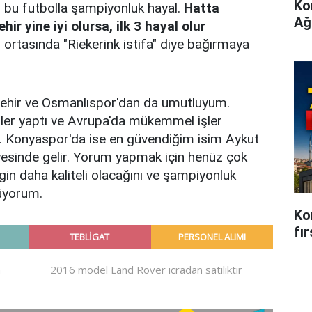
Ko
 bu futbolla şampiyonluk hayal.
Hatta
Ağ
r yine iyi olursa, ilk 3 hayal olur
n ortasında "Riekerink istifa" diye bağırmaya
ehir ve Osmanlıspor'dan da umutluyum.
erler yaptı ve Avrupa'da mükemmel işler
de. Konyaspor'da ise en güvendiğim isim Aykut
esinde gelir. Yorum yapmak için henüz çok
gin daha kaliteli olacağını ve şampiyonluk
ünüyorum.
Kon
fı