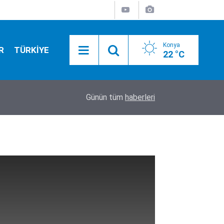
Konya
R
TÜRKİYE
22 °C
r…
17:43
Üsküdar Belediye Başkanvekili CHP’li Sibel Tan 
Günün tüm
haberleri