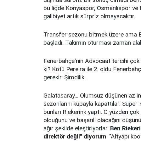
bu ligde Konyaspor, Osmanlıspor ve B
galibiyet artık sürpriz olmayacaktır.
Transfer sezonu bitmek üzere ama Be
başladı. Takımın oturması zaman alabil
Fenerbahçe'nin Advocaat tercihi çok ta
ki? Kötü Pereira ile 2. oldu Fenerba
gerekir. Şimdilik...
Galatasaray... Olumsuz düşünen az ins
sezonlarını kupayla kapattılar. Süper
bunları Riekerink yaptı. O yüzden çok s
olduğunu ve başarılı olacağını düşün
ağır şekilde eleştiriyorlar.
Ben Riekeri
direktör değil" diyorum
. "Altyapı ko