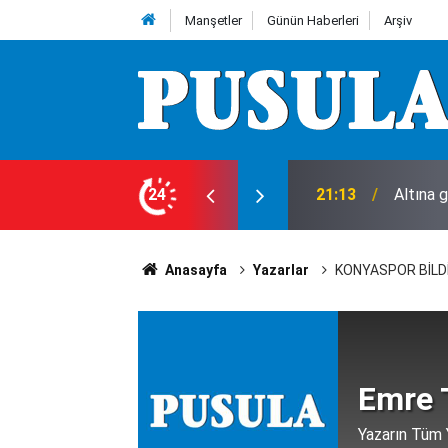
Manşetler
Günün Haberleri
Arşiv
ı!
24
18:00
Konya’d
Anasayfa
Yazarlar
KONYASPOR BİLDİ
Emre 
Yazarın Tüm Y