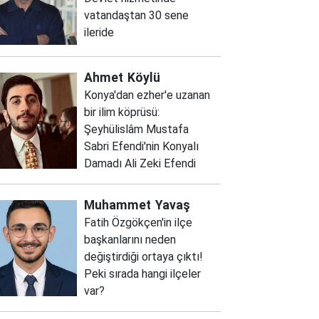
vatandaştan 30 sene
ileride
Ahmet
Köylü
Konya'dan ezher'e uzanan
bir ilim köprüsü:
Şeyhülislâm Mustafa
Sabri Efendi'nin Konyalı
Damadı Ali Zeki Efendi
Muhammet
Yavaş
Fatih Özgökçen'in ilçe
başkanlarını neden
değiştirdiği ortaya çıktı!
Peki sırada hangi ilçeler
var?