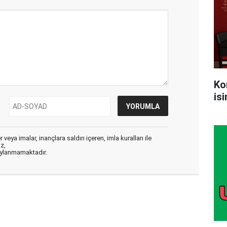
Ko
is
veya imalar, inançlara saldırı içeren, imla kuralları ile
ız,
aylanmamaktadır.