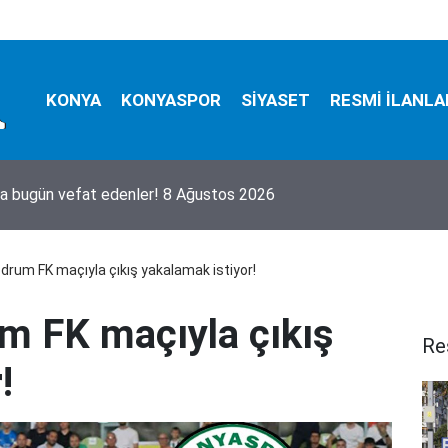
KONYA
KONYASPOR
SİYASET
RESMİ İLANLA
a bugün vefat edenler! 8 Ağustos 2026
rum FK maçıyla çıkış yakalamak istiyor!
m FK maçıyla çıkış
Re
!