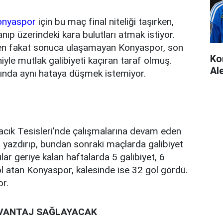
onyaspor
için bu maç final niteliği taşırken,
nıp üzerindeki kara bulutları atmak istiyor.
eden fakat sonuca ulaşamayan Konyaspor, son
Ko
iyle mutlak galibiyeti kaçıran taraf olmuş.
Al
ında aynı hataya düşmek istemiyor.
cık Tesisleri’nde çalışmalarına devam eden
yazdırıp, bundan sonraki maçlarda galibiyet
ılar geriye kalan haftalarda 5 galibiyet, 6
ol atan Konyaspor, kalesinde ise 32 gol gördü.
r.
VANTAJ SAĞLAYACAK