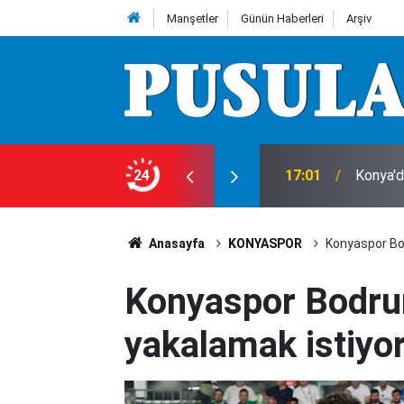
Manşetler
Günün Haberleri
Arşiv
du: Define bulmak için evin altında metrelerce
24
17:01
Konya'd
Anasayfa
KONYASPOR
Konyaspor Bod
Konyaspor Bodru
yakalamak istiyor