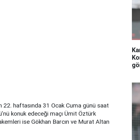
Ka
Ko
gö
 22. haftasında 31 Ocak Cuma günü saat
ü’nü konuk edeceği maçı Ümit Öztürk
akemleri ise Gökhan Barcın ve Murat Altan