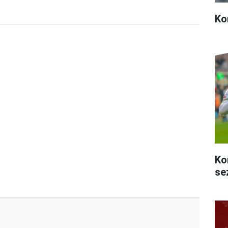
Ko
Ko
se