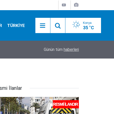
Konya
R
TÜRKİYE
35 °C
16:49
80 milyonluk rüşvet iddiası! Yolsuzluklar günde
Günün tüm
haberleri
smi İlanlar