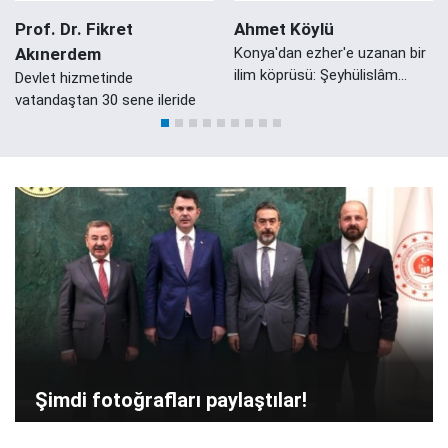
Prof. Dr. Fikret
Ahmet Köylü
Akınerdem
Konya'dan ezher'e uzanan bir
ilim köprüsü: Şeyhülislâm
Devlet hizmetinde
Mustafa Sabri Efendi'nin
vatandaştan 30 sene ileride
Konyalı Damadı Ali Zeki Efendi
Şimdi fotoğrafları paylaştılar!