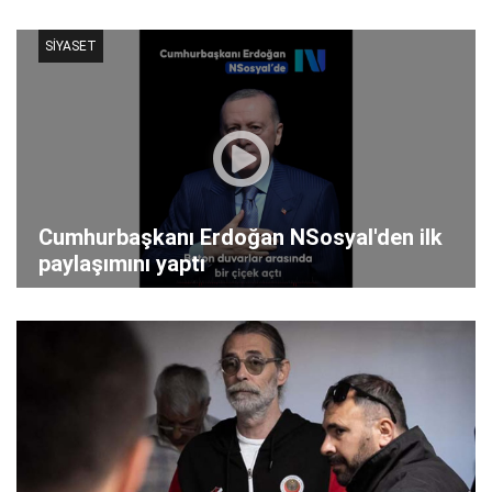
SİYASET
Cumhurbaşkanı Erdoğan NSosyal'den ilk
paylaşımını yaptı