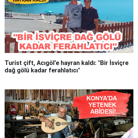
Turist çift, Acıgöl’e hayran kaldı: "Bir İsviçre
dağ gölü kadar ferahlatıcı"