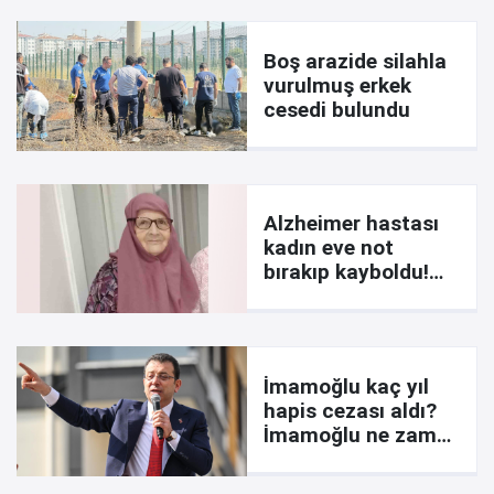
Boş arazide silahla
vurulmuş erkek
cesedi bulundu
Alzheimer hastası
kadın eve not
bırakıp kayboldu!
İşte notta yazanlar
İmamoğlu kaç yıl
hapis cezası aldı?
İmamoğlu ne zaman
çıkar? Davada son
durum