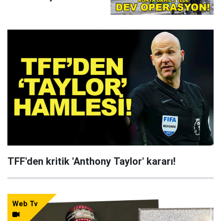
çökertildi
TFF'den kritik 'Anthony Taylor' kararı!
Web Tv