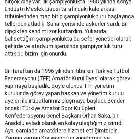
birçok olay var. İlk şampiyonlukta 1988 yılında Konya
Endüstri Meslek Lisesi tarafındaki kale arkası
tribünlerinden maç bitip şampiyonluk turu başlayınca
tellerden atladık. Saha içerisinde askerler vardı. Bir
dipçikten kendimi zor kurtardım. Yukarıda
bahsettiğim şampiyonlukta bu sefer yönetici olarak
şehirde ve stadyum içerisinde şampiyonluk turu
attık bu bizim için onurdu.
Bir taraftan da 1996 yılından itibaren Türkiye Futbol
Federasyonu (TFF) Amatör Kurul üyesi olarak görev
yapmaya başladık. Böyle olunca TFF yönetim
kurulunda görev yapan başkan ve yönetim kurulu
üyeleri ile irtibatlarımız oluşmaya başladı. Benden
önceki Türkiye Amatör Spor Kulüpleri
Konfederasyonu Genel Başkanı Orhan
Saka
, bir
Anadolu evladı olarak en kolay ulaştığımız isimdi.
Aynı camiada amatörlere hizmet ettiğimiz için.
Zaman zaman Konyaspor’un yönetimsel ve