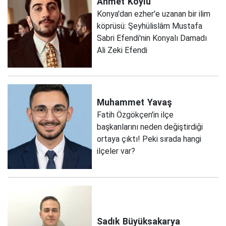
Ahmet
Köylü
Konya'dan ezher'e uzanan bir ilim
köprüsü: Şeyhülislâm Mustafa
Sabri Efendi'nin Konyalı Damadı
Ali Zeki Efendi
Muhammet
Yavaş
Fatih Özgökçen'in ilçe
başkanlarını neden değiştirdiği
ortaya çıktı! Peki sırada hangi
ilçeler var?
Sadık
Büyüksakarya