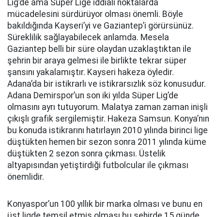
Lig’de ama Süper Lige iddialı noktalarda
mücadelesini sürdürüyor olması önemli. Böyle
bakıldığında Kayseri’yi ve Gaziantep’i görürsünüz.
Süreklilik sağlayabilecek anlamda. Mesela
Gaziantep belli bir süre olaydan uzaklaştıktan ile
şehrin bir araya gelmesi ile birlikte tekrar süper
şansını yakalamıştır. Kayseri hakeza öyledir.
Adana’da bir istikrarlı ve istikrarsızlık söz konusudur.
Adana Demirspor’un son iki yılda Süper Lig’de
olmasını ayrı tutuyorum. Malatya zaman zaman inişli
çıkışlı grafik sergilemiştir. Hakeza Samsun. Konya’nın
bu konuda istikrarını hatırlayın 2010 yılında birinci lige
düştükten hemen bir sezon sonra 2011 yılında küme
düştükten 2 sezon sonra çıkması. Üstelik
altyapısından yetiştirdiği futbolcular ile çıkması
önemlidir.
Konyaspor’un 100 yıllık bir marka olması ve bunu en
üst ligde temsil etmiş olması bu şehirde 15 günde