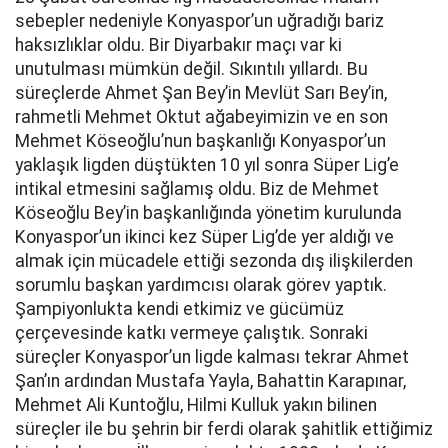
sebepler nedeniyle Konyaspor’un uğradığı bariz
haksızlıklar oldu. Bir Diyarbakır maçı var ki
unutulması mümkün değil. Sıkıntılı yıllardı. Bu
süreçlerde Ahmet Şan Bey’in Mevlüt Sarı Bey’in,
rahmetli Mehmet
Oktut
ağabeyimizin ve en son
Mehmet Köseoğlu’nun başkanlığı Konyaspor’un
yaklaşık ligden düştükten 10 yıl sonra Süper Lig’e
intikal etmesini sağlamış oldu. Biz de Mehmet
Köseoğlu Bey’in başkanlığında yönetim kurulunda
Konyaspor’un ikinci kez Süper Lig’de yer aldığı ve
almak için mücadele ettiği sezonda dış ilişkilerden
sorumlu başkan yardımcısı olarak görev yaptık.
Şampiyonlukta kendi etkimiz ve gücümüz
çerçevesinde katkı vermeye çalıştık. Sonraki
süreçler Konyaspor’un ligde kalması tekrar Ahmet
Şan’ın ardından Mustafa Yayla, Bahattin Karapınar,
Mehmet Ali Kuntoğlu, Hilmi Kulluk yakın bilinen
süreçler ile bu şehrin bir ferdi olarak şahitlik ettiğimiz