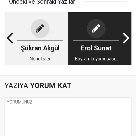
Önceki ve Sonraki Yazılar
Şükran Akgül
Erol Sunat
Nenetsler
Bayramla yumuşasın
yüreklerimiz!
YAZIYA
YORUM KAT