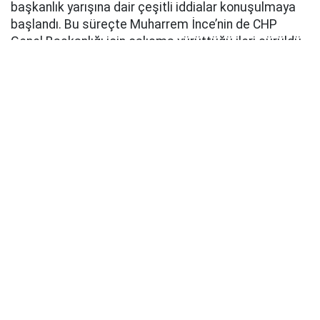
başkanlık yarışına dair çeşitli iddialar konuşulmaya
başlandı. Bu süreçte Muharrem İnce’nin de CHP
Genel Başkanlığı için çalışma yürüttüğü ileri sürüldü.
Sosyal medyada ve bazı siyasi çevrelerde gündeme
getirilen iddialarda, Özgür Özel’in yeni siyasi
yapılanma hazırlıkları ve parti içerisindeki dengelerin
değişmesinin ardından İnce’nin yeniden CHP yönetimi
için harekete geçtiği öne sürüldü.
İNCE, ÖZGÜR ÖZEL’İ ZORLAYABİLİR İDDİASI
Söz konusu değerlendirmelerde bazı siyaset
bilimcilerin görüşlerine de yer verilirken, Muharrem
İnce’nin CHP Genel Başkanlığı yarışında Özgür Özel’i
zorlayabilecek isimlerden biri olabileceği yorumları
yapıldı.