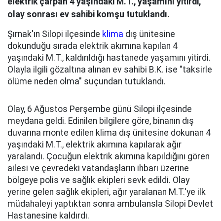
elektrik çarpan 4 yaşındaki M.T., yaşamını yitirdi,
olay sonrası ev sahibi komşu tutuklandı.
Şırnak'ın Silopi ilçesinde
klima
dış ünitesine
dokunduğu sırada elektrik akımına kapılan 4
yaşındaki M.T., kaldırıldığı hastanede yaşamını yitirdi.
Olayla ilgili gözaltına alınan ev sahibi B.K. ise "taksirle
ölüme neden olma" suçundan tutuklandı.
Olay, 6 Ağustos Perşembe günü Silopi ilçesinde
meydana geldi. Edinilen bilgilere göre, binanın dış
duvarına monte edilen klima dış ünitesine dokunan 4
yaşındaki M.T., elektrik akımına kapılarak ağır
yaralandı. Çocuğun elektrik akımına kapıldığını gören
ailesi ve çevredeki vatandaşların ihbarı üzerine
bölgeye polis ve sağlık ekipleri sevk edildi. Olay
yerine gelen sağlık ekipleri, ağır yaralanan M.T.'ye ilk
müdahaleyi yaptıktan sonra ambulansla Silopi Devlet
Hastanesine kaldırdı.