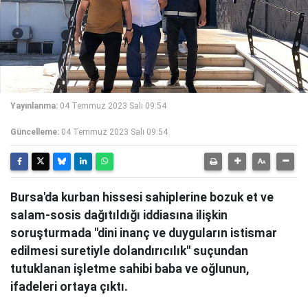
Yayınlanma:
04 Temmuz 2023 Salı 09:54
Güncelleme:
04 Temmuz 2023 Salı 09:54
Bursa'da kurban hissesi sahiplerine bozuk et ve
salam-sosis dağıtıldığı iddiasına ilişkin
soruşturmada "dini inanç ve duyguların istismar
edilmesi suretiyle dolandırıcılık" suçundan
tutuklanan işletme sahibi baba ve oğlunun,
ifadeleri ortaya çıktı.