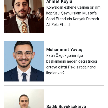
Ahmet
Köylü
Konya'dan ezher'e uzanan bir ilim
köprüsü: Şeyhülislâm Mustafa
Sabri Efendi'nin Konyalı Damadı
Ali Zeki Efendi
Muhammet
Yavaş
Fatih Özgökçen'in ilçe
başkanlarını neden değiştirdiği
ortaya çıktı! Peki sırada hangi
ilçeler var?
Sadık
Büyüksakarya