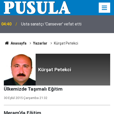
04:40
Usta sanatçı 'Cansever' vefat etti
Anasayfa
Yazarlar
Kürşat Petekci
Kürşat Petekci
Ülkemizde Taşımalı Eğitim
30 Eylül 2015 Çarşamba 21:32
Meram’da Eğitim