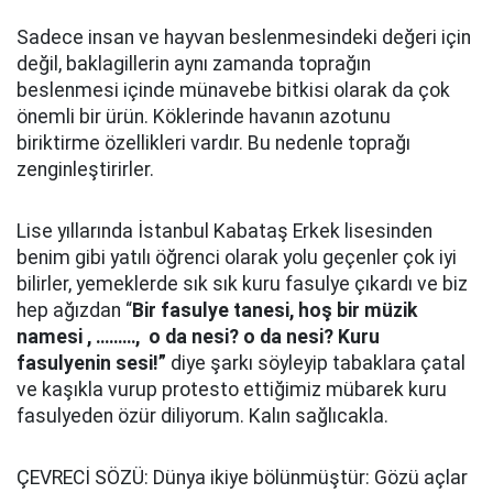
Sadece insan ve hayvan beslenmesindeki değeri için
değil, baklagillerin aynı zamanda toprağın
beslenmesi içinde münavebe bitkisi olarak da çok
önemli bir ürün. Köklerinde havanın azotunu
biriktirme özellikleri vardır. Bu nedenle toprağı
zenginleştirirler.
Lise yıllarında İstanbul Kabataş Erkek lisesinden
benim gibi yatılı öğrenci olarak yolu geçenler çok iyi
bilirler, yemeklerde sık sık kuru fasulye çıkardı ve biz
hep ağızdan “
Bir fasulye tanesi, hoş bir müzik
namesi , ………, o da nesi? o da nesi? Kuru
fasulyenin sesi!”
diye şarkı söyleyip tabaklara çatal
ve kaşıkla vurup protesto ettiğimiz mübarek kuru
fasulyeden özür diliyorum. Kalın sağlıcakla.
ÇEVRECİ SÖZÜ: Dünya ikiye bölünmüştür: Gözü açlar