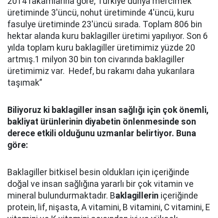
2014 rakamlarına göre, Türkiye dünya mercimek
üretiminde 3'üncü, nohut üretiminde 4'üncü, kuru
fasulye üretiminde 23'üncü sırada. Toplam 806 bin
hektar alanda kuru baklagiller üretimi yapılıyor. Son 6
yılda toplam kuru baklagiller üretimimiz yüzde 20
artmış.1 milyon 30 bin ton civarında baklagiller
üretimimiz var. Hedef, bu rakamı daha yukarılara
taşımak”
Biliyoruz ki baklagiller insan sağlığı için çok önemli,
bakliyat ürünlerinin diyabetin önlenmesinde son
derece etkili olduğunu uzmanlar belirtiyor. Buna
göre:
Baklagiller bitkisel besin oldukları için içeriğinde
doğal ve insan sağlığına yararlı bir çok vitamin ve
mineral bulundurmaktadır. B
aklagillerin
içeriğinde
protein, lif, nişasta, A vitamini, B vitamini, C vitamini, E