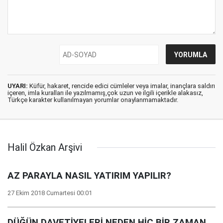
UYARI:
Küfür, hakaret, rencide edici cümleler veya imalar, inançlara saldırı
içeren, imla kuralları ile yazılmamış,çok uzun ve ilgili içerikle alakasız,
Türkçe karakter kullanılmayan yorumlar onaylanmamaktadır.
Halil Özkan Arşivi
AZ PARAYLA NASIL YATIRIM YAPILIR?
27 Ekim 2018 Cumartesi 00:01
DÜĞÜN DAVETİYELERİ NEDEN HİÇ BİR ZAMAN