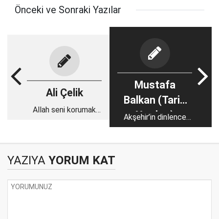
Önceki ve Sonraki Yazılar
Mustafa
Ali Çelik
Balkan (Tarih
Allah seni korumak
Yazıları)
Akşehir’in dinlence
için boynunda ne
yeri: HIDIRLIK
astığına mı bakacak?
YAZIYA
YORUM KAT