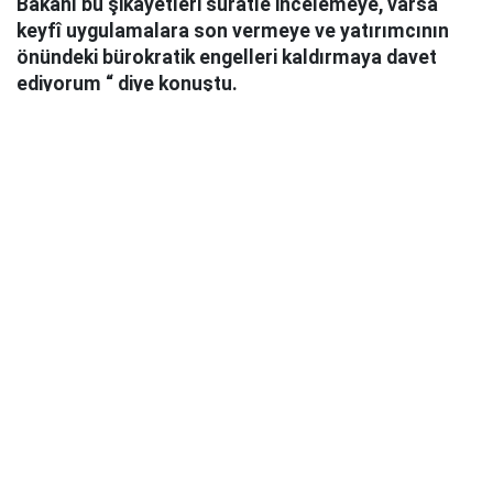
Bakanı bu şikâyetleri süratle incelemeye, varsa
keyfî uygulamalara son vermeye ve yatırımcının
önündeki bürokratik engelleri kaldırmaya davet
ediyorum “ diye konuştu.
Barış Bektaş, sanayicilerin şikâyetlerinin biran önce