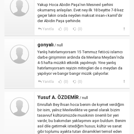
Yakup Hoca Abidin Paşa'nın Mesnevî şerhini
okumamış anlaşılan. Evet ney ilk 18 beyitte 7-8 kez
geçer lakin orada neyden maksat insan-ı kamil'dir
der Abidin Paşa şerhinde.
Yanıtla
(0)
(0)
gonyalı
/ null
Yanlış hatırlamıyorsam 15 Temmuz fetöcü islamcı
darbe girişiminin ardında da Mevlana Meydanı'nda
4-5 hafta müzikli etkinlik yapılmıştı. Yine yanlış
hatırlamıyorsam reyizin mitingleri de o meydan da
yapılıyor ve bangır bangır müzik çalıyorlar.
Yanıtla
(0)
(0)
Yusuf A. ÖZDEMİR
/ null
Emrullah Bey İhsan hoca benim de kıymet verdiğim
bir isim, yalnız Mevlevilikte ve genel olarak bizim
tasavvuf kültürümüzde musikinin önemli bir yeri
vardır, bu bakımdan yaklaşımını aşırı buldum. Benim
asıl dile getirmek istediğim husus; kültür ve sanat
gibi toplumu ayakta tutan dinamikleri temsil eden