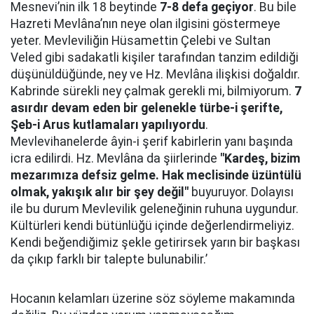
Mesnevi’nin ilk 18 beytinde
7-8 defa geçiyor
. Bu bile
Hazreti Mevlâna’nın neye olan ilgisini göstermeye
yeter. Mevleviliğin Hüsamettin Çelebi ve Sultan
Veled gibi sadakatli kişiler tarafından tanzim edildiği
düşünüldüğünde, ney ve Hz. Mevlâna ilişkisi doğaldır.
Kabrinde sürekli ney çalmak gerekli mi, bilmiyorum.
7
asırdır devam eden bir gelenekle türbe-i şerifte,
Şeb-i Arus kutlamaları yapılıyordu
.
Mevlevihanelerde âyin-i şerif kabirlerin yanı başında
icra edilirdi. Hz. Mevlâna da şiirlerinde
"Kardeş, bizim
mezarımıza defsiz gelme. Hak meclisinde üzüntülü
olmak, yakışık alır bir şey değil"
buyuruyor. Dolayısı
ile bu durum Mevlevilik geleneğinin ruhuna uygundur.
Kültürleri kendi bütünlüğü içinde değerlendirmeliyiz.
Kendi beğendiğimiz şekle getirirsek yarın bir başkası
da çıkıp farklı bir talepte bulunabilir.’
Hocanın kelamları üzerine söz söyleme makamında