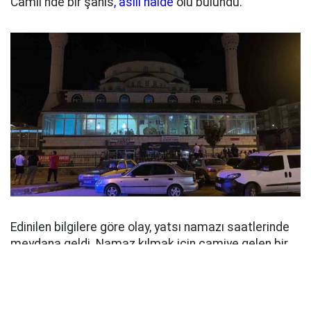
Camii'nde bir şahıs
, asılı halde
ölü bulundu.
Edinilen bilgilere göre olay, yatsı namazı saatlerinde
meydana geldi. Namaz kılmak için camiye gelen bir
vatandaş, içeride asılı halde bulunan şahsı fark
ederek durumu 112 Acil Çağrı Merkezi'ne bildirdi.
İhbar üzerine olay yerine sağlık ve polis ekipleri sevk
edildi. Sağlık ekiplerinin yaptığı kontrolde şahsın