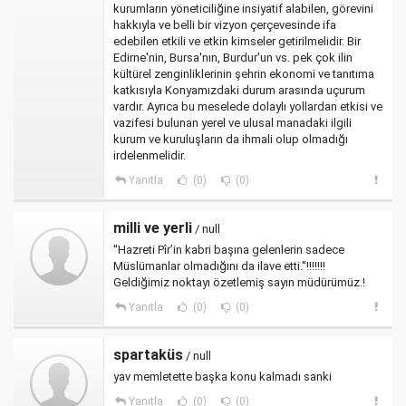
kurumların yöneticiliğine insiyatif alabilen, görevini
hakkıyla ve belli bir vizyon çerçevesinde ifa
edebilen etkili ve etkin kimseler getirilmelidir. Bir
Edirne'nin, Bursa'nın, Burdur'un vs. pek çok ilin
kültürel zenginliklerinin şehrin ekonomi ve tanıtıma
katkısıyla Konyamızdaki durum arasında uçurum
vardır. Ayrıca bu meselede dolaylı yollardan etkisi ve
vazifesi bulunan yerel ve ulusal manadaki ilgili
kurum ve kuruluşların da ihmali olup olmadığı
irdelenmelidir.
Yanıtla
(0)
(0)
milli ve yerli
/ null
''Hazreti Pîr’in kabri başına gelenlerin sadece
Müslümanlar olmadığını da ilave etti.''!!!!!!!
Geldiğimiz noktayı özetlemiş sayın müdürümüz.!
Yanıtla
(0)
(0)
spartaküs
/ null
yav memletette başka konu kalmadı sanki
Yanıtla
(0)
(0)