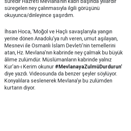
süredir Hazreti Mevlâna’nın kabri başında yıllardır
süregelen ney çalınmasıyla ilgili görüşünü
okuyunca/dinleyince şaşırdım.
İhsan Hoca, ‘Moğol ve Haçlı savaşlarıyla yangın
yerine dönen Anadolu’ya ruh veren, umut aşılayan,
Mesnevi ile Osmanlı İslam Devleti'nin temellerini
atan, Hz. Mevlana'nın kabrinde ney çalmak bu büyük
âlime zulümdür. Müslümanların kabrinde yalnız
Kur'an-ı Kerim okunur
#MevlanayaZulmüDurdurun'
diye yazdı. Videosunda da benzer şeyler söylüyor.
Konyalılara seslenerek Mevlana’yı bu zulümden
kurtarın diyor.