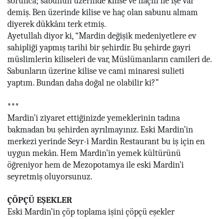
sorunca; sabunun üzerinde kilise ve haçın ne işe var
demiş. Ben üzerinde kilise ve haç olan sabunu almam
diyerek dükkânı terk etmiş.
Ayetullah diyor ki, “Mardin değişik medeniyetlere ev
sahipliği yapmış tarihi bir şehirdir. Bu şehirde gayri
müslimlerin kiliseleri de var, Müslümanların camileri de.
Sabunların üzerine kilise ve cami minaresi sulieti
yaptım. Bundan daha doğal ne olabilir ki?”
***
Mardin’i ziyaret ettiğinizde yemeklerinin tadına
bakmadan bu şehirden ayrılmayınız. Eski Mardin’in
merkezi yerinde Seyr-i Mardin Restaurant bu iş için en
uygun mekân. Hem Mardin’in yemek kültürünü
öğreniyor hem de Mezopotamya ile eski Mardin’i
seyretmiş oluyorsunuz.
ÇÖPÇÜ EŞEKLER
Eski Mardin’in çöp toplama işini çöpçü eşekler