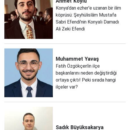
Ahmet
Köylü
Konya'dan ezher'e uzanan bir ilim
köprüsü: Şeyhülislâm Mustafa
Sabri Efendi'nin Konyalı Damadı
Ali Zeki Efendi
Muhammet
Yavaş
Fatih Özgökçen'in ilçe
başkanlarını neden değiştirdiği
ortaya çıktı! Peki sırada hangi
ilçeler var?
Sadık
Büyüksakarya