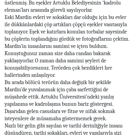
üstlenmiş. Bu eşekler Artuklu Belediyesinin ‘kadrolu
eleman’ları arasında görevli sayılıyorlar.
Eski Mardin evleri ve sokakları dar olduğu için bu evler
ile dükkânlardaki çöp artıkları çöpçü eşekler vasıtasıyla
toplanıyor. Eşek ve katırlara konulan torbalar sayesinde
bu çöplerin toplandığını gördük ve fotoğraflarını çektim.
Mardin’in insanlarını samimi ve içten buldum.
Konuştuğunuz zaman size daha candan bakarak
yaklaşıyorlar. O zaman daha samimi şeyleri de
konuşabiliyorsunuz. Terörden çok bezdikleri her
hallerinden anlaşılıyor.
Bu arada bölücü terörün daha değişik bir şekilde
Mardin’de yuvalanmak için çaba sarfettiğini de
müşahede ettik. Artuklu Üniversitesi’ndeki yanlış
yapılanma ve kadrolaşma bunun bariz göstergesi.
Dışarıdan gelen casuslara ve fitne ve nifak sokmak
isteyenlere de müsamaha göstermemek gerek.
Nazlı bir gelin gibi sayılan ve tarihî derinliğiyle insanı
düşündüren, tarihi sokakları, evleri ve yapılarıyla sizi