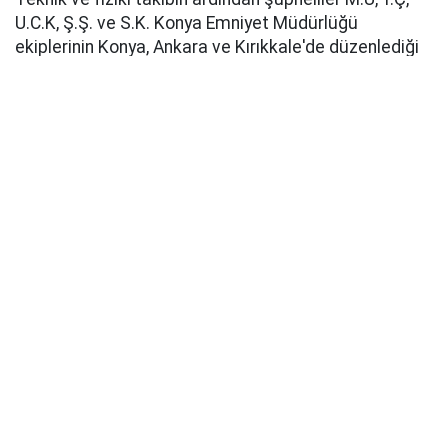
U.C.K, Ş.Ş. ve S.K. Konya Emniyet Müdürlüğü
ekiplerinin Konya, Ankara ve Kırıkkale'de düzenlediği
operasyonla yakalandı.
Emniyetteki işlemleri süren zanlılardan M.U'nun 21,
Y.Ç'nin 20, U.C.K'nin 21, Ş.Ş'nin 10 ve S.K'nin 5 suç
kaydının bulunduğu öğrenildi.
Pusula Haber
Kaynak: