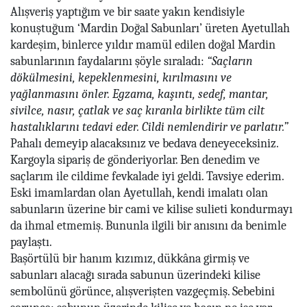
Alışveriş yaptığım ve bir saate yakın kendisiyle
konuştuğum ‘Mardin Doğal Sabunları’ üreten Ayetullah
kardeşim, binlerce yıldır mamül edilen doğal Mardin
sabunlarının faydalarını şöyle sıraladı:
“Saçların
dökülmesini, kepeklenmesini, kırılmasını ve
yağlanmasını önler. Egzama, kaşıntı, sedef, mantar,
sivilce, nasır, çatlak ve saç kıranla birlikte tüm cilt
hastalıklarını tedavi eder. Cildi nemlendirir ve parlatır.”
Pahalı demeyip alacaksınız ve bedava deneyeceksiniz.
Kargoyla sipariş de gönderiyorlar. Ben denedim ve
saçlarım ile cildime fevkalade iyi geldi. Tavsiye ederim.
Eski imamlardan olan Ayetullah, kendi imalatı olan
sabunların üzerine bir cami ve kilise sulieti kondurmayı
da ihmal etmemiş. Bununla ilgili bir anısını da benimle
paylaştı.
Başörtülü bir hanım kızımız, dükkâna girmiş ve
sabunları alacağı sırada sabunun üzerindeki kilise
sembolünü görünce, alışverişten vazgeçmiş. Sebebini