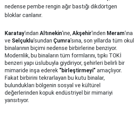
nedense pembe rengin ağır bastığı dikdörtgen
bloklar canlanır.
Karatay
’ından
Altınekin
’ine,
Akşehir
’inden
Meram
’ına
ve
Selçuklu
’sundan
Çumra
’sına, son yıllarda tüm okul
binalarının biçimi nedense birbirlerine benziyor.
Modernlik, bu binaların tüm formlarını, tıpkı TOKİ
benzeri yapı üslubuyla giydiriyor, şehirleri belirli bir
mimaride inşa ederek
“birleştirmeyi”
amaçlıyor.
Fakat birbirini tekrarlayan bu kutu binalar,
bulundukları bölgenin sosyal ve kültürel
değerlerinden kopuk endüstriyel bir mimariyi
yansıtıyor.