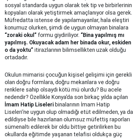
sosyal standarda uygun olarak tek tip ve birbirlerinin
kopyaları olarak yetiştirmek amaçlanıyor olsa gerek.
Müfredatta istense de yapılamayanlar, hala eleştiri
konumuz olurken, şimdi de uygun olmayan binalara
“zoraki okul”
formu giydiriliyor.
“Bina yapılmış mı
yapılmış. Okuyacak adam her binada okur, eskiden
o da yoktu”
itirazlarının bilimsellikten uzak olduğu
ortadadır.
Okulun mimarisi çocuğun kişisel gelişimi için gerekli
olan doğru formlara, doğru mekanlara ve doğru
renklere sahip olsaydı kötü mü olurdu? Bu acele
nedendir? Özellikle Konya’da son birkaç yılda açılan
İmam Hatip Liseleri
binalarının İmam Hatip
Liseleri’ne uygun olup olmadığı etüt edilmeden, ya da
edildiyse bile hazırlanan olumsuz müfettiş raporları
sümenaltı edilerek bir oldu bittiye getirilirken bu
okullarda eğitimde yaşanan telafisi oldukça güç