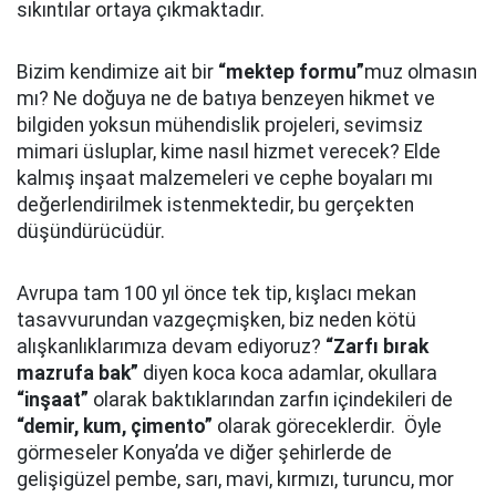
sıkıntılar ortaya çıkmaktadır.
Bizim kendimize ait bir
“mektep formu”
muz olmasın
mı? Ne doğuya ne de batıya benzeyen hikmet ve
bilgiden yoksun mühendislik projeleri, sevimsiz
mimari üsluplar, kime nasıl hizmet verecek? Elde
kalmış inşaat malzemeleri ve cephe boyaları mı
değerlendirilmek istenmektedir, bu gerçekten
düşündürücüdür.
Avrupa tam 100 yıl önce tek tip, kışlacı mekan
tasavvurundan vazgeçmişken, biz neden kötü
alışkanlıklarımıza devam ediyoruz?
“Zarfı bırak
mazrufa bak”
diyen koca koca adamlar, okullara
“inşaat”
olarak baktıklarından zarfın içindekileri de
“demir, kum, çimento”
olarak göreceklerdir. Öyle
görmeseler Konya’da ve diğer şehirlerde de
gelişigüzel pembe, sarı, mavi, kırmızı, turuncu, mor