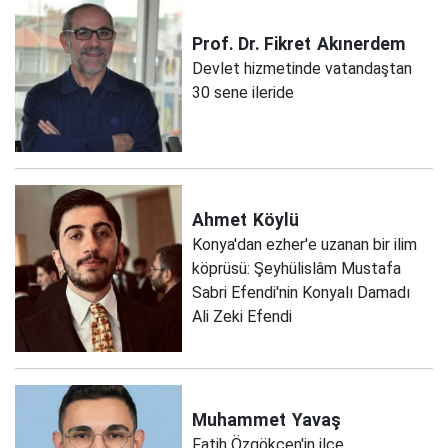
Prof. Dr. Fikret
Akınerdem
Devlet hizmetinde vatandaştan
30 sene ileride
Ahmet
Köylü
Konya'dan ezher'e uzanan bir ilim
köprüsü: Şeyhülislâm Mustafa
Sabri Efendi'nin Konyalı Damadı
Ali Zeki Efendi
Muhammet
Yavaş
Fatih Özgökçen'in ilçe