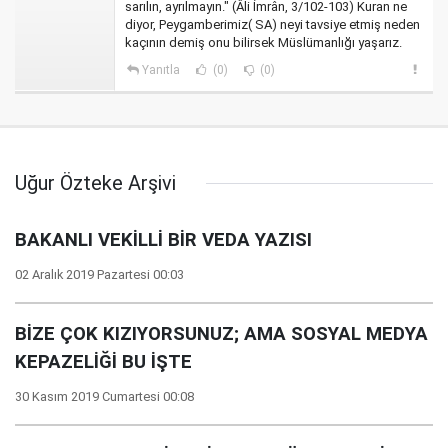
sarılın, ayrılmayın." (Âli İmrân, 3/102-103) Kuran ne
diyor, Peygamberimiz( SA) neyi tavsiye etmiş neden
kaçının demiş onu bilirsek Müslümanlığı yaşarız.
Yanıtla
(0)
(0)
Uğur Özteke Arşivi
BAKANLI VEKİLLİ BİR VEDA YAZISI
02 Aralık 2019 Pazartesi 00:03
BİZE ÇOK KIZIYORSUNUZ; AMA SOSYAL MEDYA
KEPAZELİĞİ BU İŞTE
30 Kasım 2019 Cumartesi 00:08