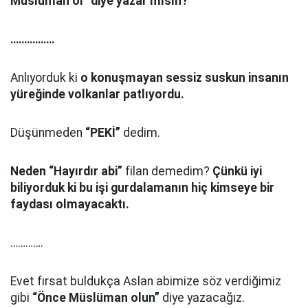
Müslüman ol” diye yazar mısın?
…………….
Anlıyorduk ki
o konuşmayan sessiz suskun insanın
yüreğinde volkanlar patlıyordu.
Düşünmeden
“PEKİ”
dedim.
Neden “Hayırdır abi”
filan demedim?
Çünkü iyi
biliyorduk ki bu işi gurdalamanın hiç kimseye bir
faydası olmayacaktı.
………….
Evet fırsat buldukça Aslan abimize söz verdiğimiz
gibi
“Önce Müslüman olun”
diye yazacağız.