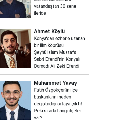
vatandaştan 30 sene
ileride
Ahmet
Köylü
Konya'dan ezher'e uzanan
bir ilim köprüsü:
Şeyhülislâm Mustafa
Sabri Efendi'nin Konyalı
Damadı Ali Zeki Efendi
Muhammet
Yavaş
Fatih Özgökçen'in ilçe
başkanlarını neden
değiştirdiği ortaya çıktı!
Peki sırada hangi ilçeler
var?