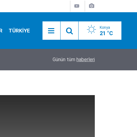
Konya
R
TÜRKİYE
21 °C
20:50
Camide asılı halde bulundu
Günün tüm
haberleri