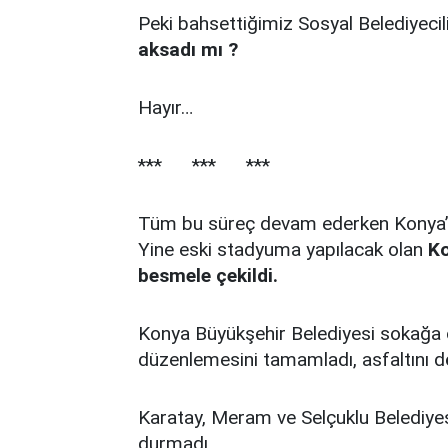
Peki bahsettiğimiz Sosyal Belediyec
aksadı mı ?
Hayır…
*** *** ***
Tüm bu süreç devam ederken Konya’n
Yine eski stadyuma yapılacak olan
Ko
besmele çekildi.
Konya Büyükşehir Belediyesi sokağa 
düzenlemesini tamamladı, asfaltını d
Karatay, Meram ve Selçuklu Belediyesi’n
durmadı.