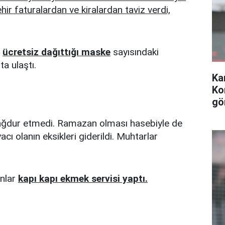
hir faturalardan ve kiralardan taviz verdi,
n
ücretsiz dağıttığı maske
sayısındaki
a ulaştı.
Ka
Ko
gö
ı mağdur etmedi. Ramazan olması hasebiyle de
acı olanın eksikleri giderildi. Muhtarlar
ınlar
kapı kapı ekmek servisi yaptı.