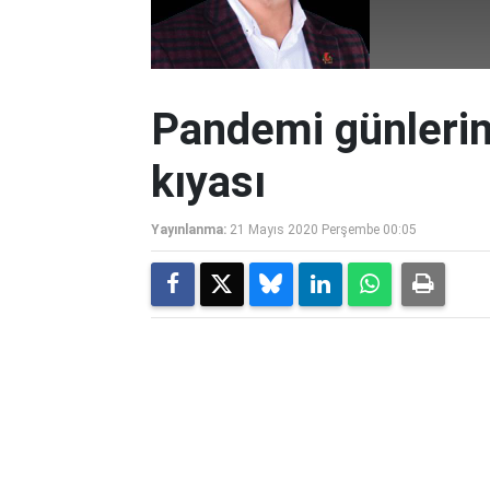
Pandemi günlerind
kıyası
Yayınlanma:
21 Mayıs 2020 Perşembe 00:05