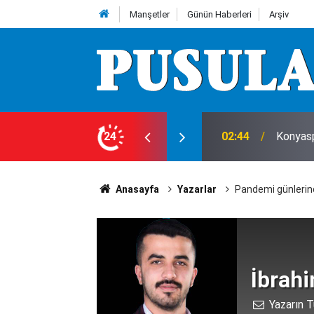
Manşetler
Günün Haberleri
Arşiv
02:44
Konyasp
24
00:00
Araç ki
Anasayfa
Yazarlar
Pandemi günlerinde
İbrah
Yazarın T