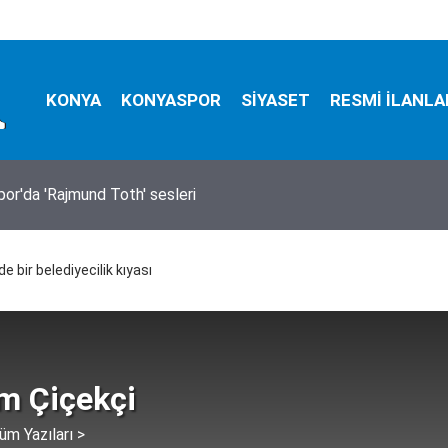
KONYA
KONYASPOR
SİYASET
RESMİ İLANLA
or'da 'Rajmund Toth' sesleri
ralama hizmeti alınacak
 bir belediyecilik kıyası
im Çiçekçi
üm Yazıları >