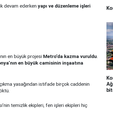
ilik devam ederken
yapı ve düzenleme işleri
Ko
ın en büyük projesi
Metro’da kazma vuruldu
.
nya’nın en büyük camisinin inşaatına
Ko
Ağ
çıkma yasağından istifade birçok caddenin
bi
öktü.
in temizlik ekipleri, fen işleri ekipleri hiç