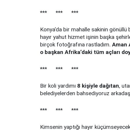
*** *** ***
Konya’da bir mahalle sakinin gönüllü b
hayır yahut hizmet işinin başka şehir
birçok fotoğrafına rastladım.
Aman A
o başkan Afrika’daki tüm açları doy
*** *** ***
Bir koli yardımı
8 kişiyle dağıtan
, ut
belediyelerden bahsediyoruz arkadaşl
*** *** ***
Kimsenin yaptığı hayır küçümseyecek