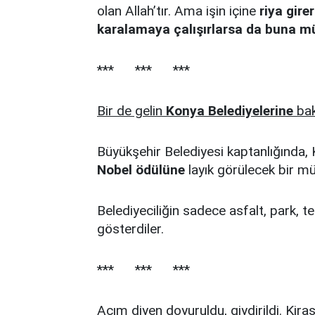
olan Allah’tır. Ama işin içine
riya gire
karalamaya çalışırlarsa da buna m
*** *** ***
Bir de gelin
Konya Belediyelerine
bak
Büyükşehir Belediyesi kaptanlığında, 
Nobel ödülüne
layık görülecek bir mü
Belediyeciliğin sadece asfalt, park, t
gösterdiler.
*** *** ***
Açım diyen doyuruldu, giydirildi. Kir