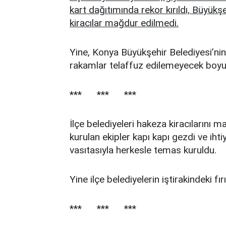
kart dağıtımında rekor kırıldı, Büyükşe
kiracılar mağdur edilmedi.
Yine, Konya Büyükşehir Belediyesi’ni
rakamlar telaffuz edilemeyecek boyut
*** *** ***
İlçe belediyeleri hakeza kiracıların
kurulan ekipler kapı kapı gezdi ve ihtiy
vasıtasıyla herkesle temas kuruldu.
Yine ilçe belediyelerin iştirakindeki fır
*** *** ***