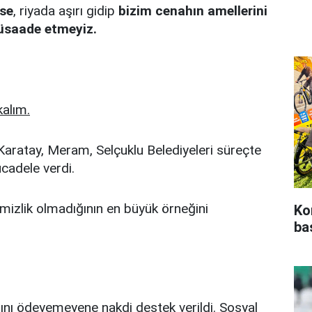
rse
, riyada aşırı gidip
bizim cenahın amellerini
üsaade etmeyiz.
alım.
Karatay, Meram, Selçuklu Belediyeleri süreçte
cadele verdi.
emizlik olmadığının en büyük örneğini
Ko
ba
asını ödeyemeyene nakdi destek verildi. Sosyal