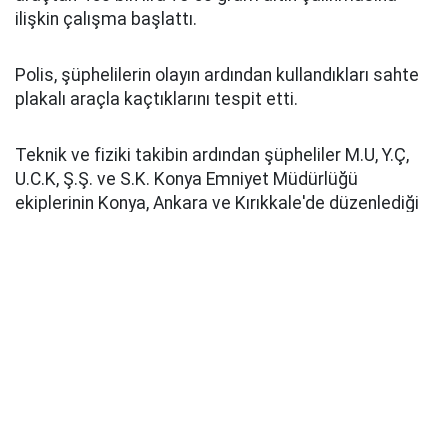
ilişkin çalışma başlattı.
Polis, şüphelilerin olayın ardından kullandıkları sahte
plakalı araçla kaçtıklarını tespit etti.
Teknik ve fiziki takibin ardından şüpheliler M.U, Y.Ç,
U.C.K, Ş.Ş. ve S.K. Konya Emniyet Müdürlüğü
ekiplerinin Konya, Ankara ve Kırıkkale'de düzenlediği
operasyonla yakalandı.
Emniyetteki işlemleri süren zanlılardan M.U'nun 21,
Y.Ç'nin 20, U.C.K'nin 21, Ş.Ş'nin 10 ve S.K'nin 5 suç
kaydının bulunduğu öğrenildi.
Pusula Haber
Kaynak: