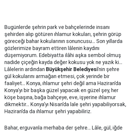
Bugünlerde şehrin park ve bahçelerinde insanı
şehirden alıp götüren ıhlamur kokuları, şehrin görüp
göreceği bahar kokularının sonuncusu… Son yıllarda
gözlerimize bayram ettiren lâlenin kaydını
düşemiyorum. Edebiyatta ilâhi aşka sembol olmuş
nadide çiçeğin kayda değer kokusu yok ne yazık ki…
Lâlelerin ardından
Büyükşehir Belediyesi
’nin şehre
gül kokularını armağan etmesi, çok yerinde bir
faaliyet… Konya, ıhlamur şehri değil ama Haziran’da
Konya’yı bir başka güzel yapacak en güzel şey, her
köşe başına, bağa bahçeye, eve, işyerine ıhlamur
dikmektir… Konya’yı Nisan’da lale şehri yapabiliyorsak,
Haziran’da da ıhlamur şehri yapabiliriz.
Bahar, erguvanla merhaba der şehre… Lâle, gül, iğde