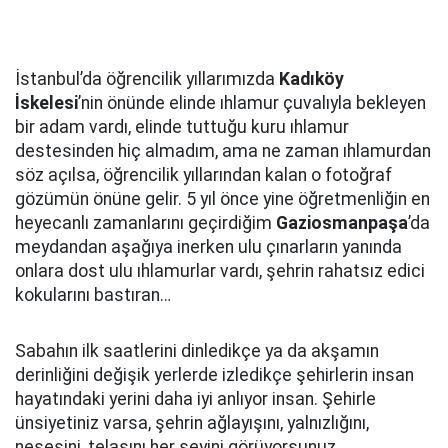
İstanbul’da öğrencilik yıllarımızda
Kadıköy
İskelesi
’nin önünde elinde ıhlamur çuvalıyla bekleyen
bir adam vardı, elinde tuttuğu kuru ıhlamur
destesinden hiç almadım, ama ne zaman ıhlamurdan
söz açılsa, öğrencilik yıllarından kalan o fotoğraf
gözümün önüne gelir. 5 yıl önce yine öğretmenliğin en
heyecanlı zamanlarını geçirdiğim
Gaziosmanpaşa
’da
meydandan aşağıya inerken ulu çınarların yanında
onlara dost ulu ıhlamurlar vardı, şehrin rahatsız edici
kokularını bastıran…
Sabahın ilk saatlerini dinledikçe ya da akşamın
derinliğini değişik yerlerde izledikçe şehirlerin insan
hayatındaki yerini daha iyi anlıyor insan. Şehirle
ünsiyetiniz varsa, şehrin ağlayışını, yalnızlığını,
neşesini, telaşını her şeyini görüyorsunuz.