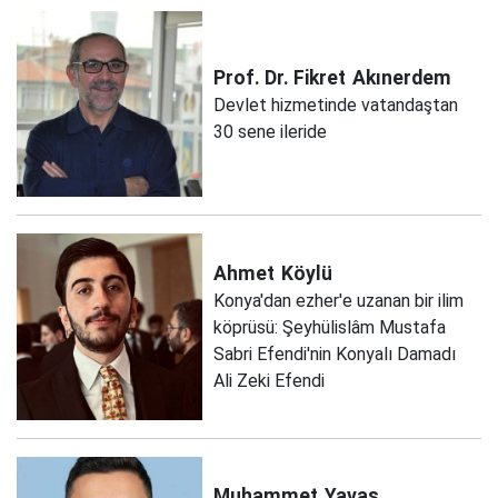
Prof. Dr. Fikret
Akınerdem
Devlet hizmetinde vatandaştan
30 sene ileride
Ahmet
Köylü
Konya'dan ezher'e uzanan bir ilim
köprüsü: Şeyhülislâm Mustafa
Sabri Efendi'nin Konyalı Damadı
Ali Zeki Efendi
Muhammet
Yavaş