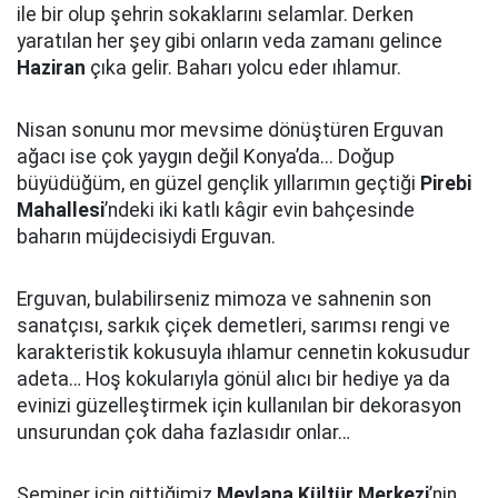
ile bir olup şehrin sokaklarını selamlar. Derken
yaratılan her şey gibi onların veda zamanı gelince
Haziran
çıka gelir. Baharı yolcu eder ıhlamur.
Nisan sonunu mor mevsime dönüştüren Erguvan
ağacı ise çok yaygın değil Konya’da... Doğup
büyüdüğüm, en güzel gençlik yıllarımın geçtiği
Pirebi
Mahallesi
’ndeki iki katlı kâgir evin bahçesinde
baharın müjdecisiydi Erguvan.
Erguvan, bulabilirseniz mimoza ve sahnenin son
sanatçısı, sarkık çiçek demetleri, sarımsı rengi ve
karakteristik kokusuyla ıhlamur cennetin kokusudur
adeta… Hoş kokularıyla gönül alıcı bir hediye ya da
evinizi güzelleştirmek için kullanılan bir dekorasyon
unsurundan çok daha fazlasıdır onlar…
Seminer için gittiğimiz
Mevlana Kültür Merkezi
’nin