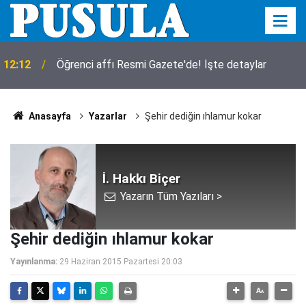
12:12
Öğrenci affı Resmi Gazete'de! İşte detaylar
Anasayfa
Yazarlar
Şehir dediğin ıhlamur kokar
İ. Hakkı Biçer
Yazarın Tüm Yazıları >
Şehir dediğin ıhlamur kokar
Yayınlanma:
29 Haziran 2015 Pazartesi 20:03