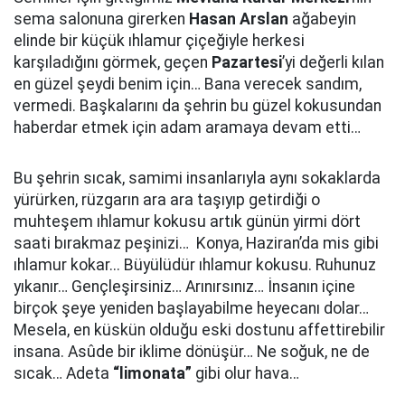
sema salonuna girerken
Hasan Arslan
ağabeyin
elinde bir küçük ıhlamur çiçeğiyle herkesi
karşıladığını görmek, geçen
Pazartesi
’yi değerli kılan
en güzel şeydi benim için… Bana verecek sandım,
vermedi. Başkalarını da şehrin bu güzel kokusundan
haberdar etmek için adam aramaya devam etti…
Bu şehrin sıcak, samimi insanlarıyla aynı sokaklarda
yürürken, rüzgarın ara ara taşıyıp getirdiği o
muhteşem ıhlamur kokusu artık günün yirmi dört
saati bırakmaz peşinizi… Konya, Haziran’da mis gibi
ıhlamur kokar... Büyülüdür ıhlamur kokusu. Ruhunuz
yıkanır… Gençleşirsiniz… Arınırsınız… İnsanın içine
birçok şeye yeniden başlayabilme heyecanı dolar…
Mesela, en küskün olduğu eski dostunu affettirebilir
insana. Asûde bir iklime dönüşür… Ne soğuk, ne de
sıcak… Adeta
“limonata”
gibi olur hava…