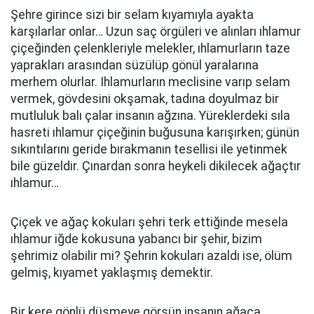
Şehre girince sizi bir selam kıyamıyla ayakta
karşılarlar onlar… Uzun saç örgüleri ve alınları ıhlamur
çiçeğinden çelenkleriyle melekler, ıhlamurların taze
yaprakları arasından süzülüp gönül yaralarına
merhem olurlar. Ihlamurların meclisine varıp selam
vermek, gövdesini okşamak, tadına doyulmaz bir
mutluluk balı çalar insanın ağzına. Yüreklerdeki sıla
hasreti ıhlamur çiçeğinin buğusuna karışırken; günün
sıkıntılarını geride bırakmanın tesellisi ile yetinmek
bile güzeldir. Çınardan sonra heykeli dikilecek ağaçtır
ıhlamur…
Çiçek ve ağaç kokuları şehri terk ettiğinde mesela
ıhlamur iğde kokusuna yabancı bir şehir, bizim
şehrimiz olabilir mi? Şehrin kokuları azaldı ise, ölüm
gelmiş, kıyamet yaklaşmış demektir.
Bir kere gönlü düşmeye görsün insanın ağaca,