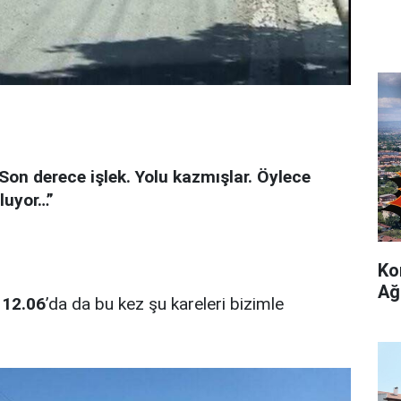
Son derece işlek. Yolu kazmışlar. Öylece
luyor…”
Ko
Ağ
 12.06
’da da bu kez şu kareleri bizimle