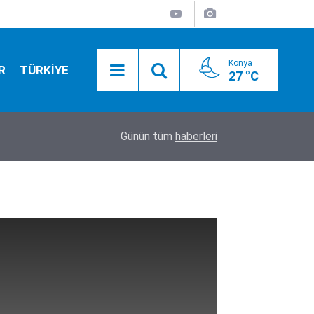
Konya
R
TÜRKİYE
27 °C
17:52
Tarım ekipleri Beyşehir'de sahaya indi: Kovanlar 
Günün tüm
haberleri