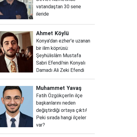
vatandaştan 30 sene
ileride
Ahmet
Köylü
Konya'dan ezher'e uzanan
bir ilim köprüsü:
Şeyhülislâm Mustafa
Sabri Efendi'nin Konyalı
Damadı Ali Zeki Efendi
Muhammet
Yavaş
Fatih Özgökçen'in ilçe
başkanlarını neden
değiştirdiği ortaya çıktı!
Peki sırada hangi ilçeler
var?