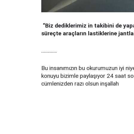
“Biz dediklerimiz in takibini de yapa
süreçte araçların lastiklerine jantla
………….
Bu insanımızın bu okurumuzun iyi niyet
konuyu bizimle paylaşıyor 24 saat son
cümlenizden razı olsun inşallah