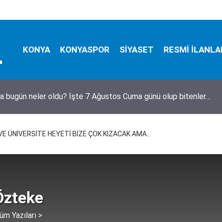
KONYA
KONYASPOR
SİYASET
RESMİ İLANLA
bezgin! Yıkılmadı, fuhuş oteli oldu
E ÜNİVERSİTE HEYETİ BİZE ÇOK KIZACAK AMA…
Özteke
üm Yazıları >