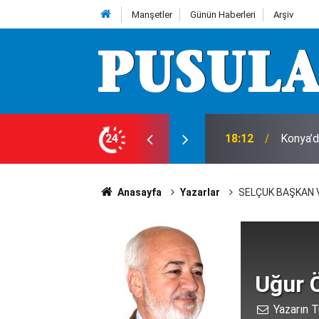
Manşetler
Günün Haberleri
Arşiv
e 7 Ağustos Cuma günü olup bitenler…
24
18:10
Herkes 
Anasayfa
Yazarlar
SELÇUK BAŞKAN V
Uğur 
Yazarın T