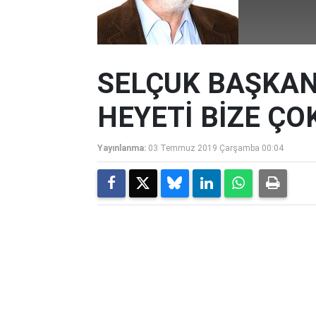
SELÇUK BAŞKAN
HEYETİ BİZE Ç
Yayınlanma:
03 Temmuz 2019 Çarşamba 00:04