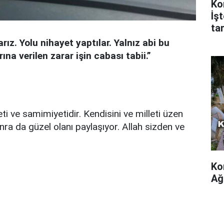
Ko
İş
tar
rız. Yolu nihayet yaptılar. Yalnız abi bu
rına verilen zarar işin cabası tabii.”
i ve samimiyetidir. Kendisini ve milleti üzen
ra da güzel olanı paylaşıyor. Allah sizden ve
Ko
Ağ