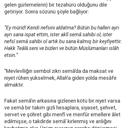
gelen gürlemelerin) bir tezahürü olduğunu dile
getiriyor. Sonra sözünü şöyle bağlıyor:
“Ey mürid! Kendi nefsini aldatma? Bütün bu halleri ayrı
ayrı sana ispat ettim, ister aklî semâ sahibi ol, ister
nefsî semâ sahibi ol artık bu sana kalmış bir keyfiyettir.
Hakk Teâlâ seni ve bizleri ve bütün Müslümanları ıslâh
etsin.”
“Mevlevîliğin sembol zikri semâ’da da maksat ve
niyet rûhen yükselmek, Allah’a giden yolda mesâfe
almaktır.
Fakat semâ’ın arkasına gizlenen kötü bir niyet varsa
ve semâ bir takım gizli hesaplara, siyaset, şehvet,
servet ve şöhret gibi menfî ve menfûr emellere âlet
edilmişse, o takdirde semâ’ kirlenmiş ve arılığını