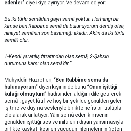
edenler”
diye ikiye ayırıyor. Ve devam ediyor:
Bu iki türlü semâdan gayri semâ yoktur. Herhangi bir
kimse ben Rabbime semâ da bulunuyorum demiş olsa,
nihayet semânın son basamağı akıldır. Aklın da iki türlü
semâ’ı olur.
1-Kendi yaratılış fıtratından olan semâ, 2-Şahsın
durumuna karşı olan semâ’dır.”
Muhyiddîn Hazretleri,
“Ben Rabbime sema da
bulunuyorum”
diyen kişinin de bunu
“Onun işittiği
kulağı olmuştum”
hadisinden aldığını dile getirerek
semâ’ı, gayet lâtif ve hoş bir şekilde gönülden gelen
işitme ve duyma sesleriyle birlikte nefis bir üslûpla
ele alarak anlatıyor. Yâni semâ eden kimsenin
gönülden işittiği ses ve iniltilerin dışarı yansımasıyla
birlikte kaskatı kesilen vücudun inlemelerinin (içten