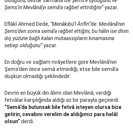
olduğunu, destâr sarmada ise Şems’e uyduğunu ve
Şems’in Mevlânâ’yı semâ’a rağbet ettirdiğini”
yazar.
Eflâkî Ahmed Dede,
“Menâkıbü’l Ârifîn”
de:
Mevlânâ’nın
Şems’den sonra semâ’a rağbet ettiğini, bu hâlin ise dînin
dış yüzüne bağlı kalan mutaassıpların kınamasına
sebep olduğunu”
yazar.
En doğru ve sağlam rivâyetlere göre Mevlânâ’nın
Şems’den önce semâ etmediği, etse bile semâ’a
düşkün olmadığı şeklindedir.
Devrin en büyük din âlimi olan Mevlânâ, verdiği
fetvâlar karşılığında aldığı az bir parayla geçinirdi.
“Semâ’da bulunsak bile fetvâ isteyen olursa bize
getirin, cevabını verelim de aldığımız para helâl
olsun”
derdi.