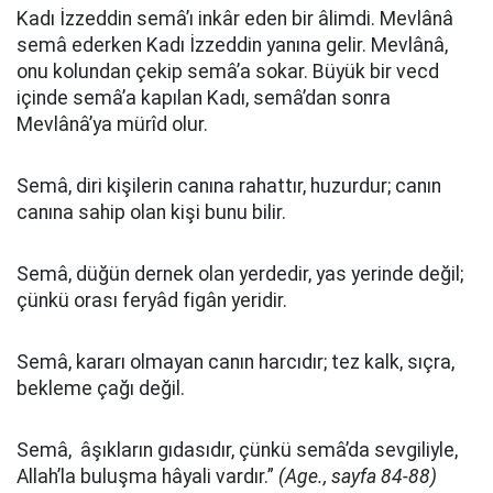
Kadı İzzeddin semâ’ı inkâr eden bir âlimdi. Mevlânâ
semâ ederken Kadı İzzeddin yanına gelir. Mevlânâ,
onu kolundan çekip semâ’a sokar. Büyük bir vecd
içinde semâ’a kapılan Kadı, semâ’dan sonra
Mevlânâ’ya mürîd olur.
Semâ, diri kişilerin canına rahattır, huzurdur; canın
canına sahip olan kişi bunu bilir.
Semâ, düğün dernek olan yerdedir, yas yerinde değil;
çünkü orası feryâd figân yeridir.
Semâ, kararı olmayan canın harcıdır; tez kalk, sıçra,
bekleme çağı değil.
Semâ, âşıkların gıdasıdır, çünkü semâ’da sevgiliyle,
Allah’la buluşma hâyali vardır.”
(Age., sayfa 84-88)