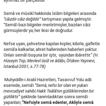
ayrılmaz bir parçasıdır.
Semâ ve mûsikî hakkında İslâm bilginleri arasında
“câizdir-câiz değildir”
tartışması yapıla gelmiştir.
“Semâ’ı bazı bilginler men’etmişler, bazıları câiz
görmüşlerdir ya; her ikisi de doğrudur.
Nefse uyan, şehvetine kapılan kişiler, kibirle, gafletle
semâ’a kalkarlar, ahret hallerinden haberleri yoktur.
Onları semâ’ı boşuna bir iştir, oyundan ibârettir.”
(H.
Hüseyin Top, Mevlevî ûsûl ve âdâbı, Ötüken Yayınevi,
İstanbul-2001, s.77-78)
Muhyiddîn-i Arabî Hazretleri, Tasavvuf Yolu adlı
eserinde, semâ’ı
“Semâ, nefsi bir olan en yukarı
mevcudiyet sahibi Hakk Teâlâ’nın gizliliklerinden bir
gizliliktir”
şeklinde tanımladıktan sonra semâ’ı
yapanları;
“Nefsiyle semâ edenler, Akliyle semâ