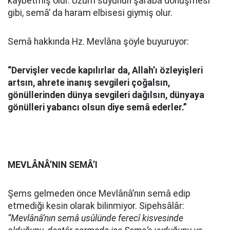
kaybetmiş olur. Üzüm suyunun şaraba dönüşmesi
gibi, semâ’ da haram elbisesi giymiş olur.
Semâ hakkında Hz. Mevlâna şöyle buyuruyor:
“Dervişler vecde kapılırlar da, Allah’ı özleyişleri
artsın, ahrete inanış sevgileri çoğalsın,
gönüllerinden dünya sevgileri dağılsın, dünyaya
gönülleri yabancı olsun diye semâ ederler.”
MEVLÂNÂ’NIN SEMÂ’I
Şems gelmeden önce Mevlânâ’nın semâ edip
etmediği kesin olarak bilinmiyor. Sipehsâlâr:
“Mevlânâ’nın semâ usûlünde ferecî kisvesinde