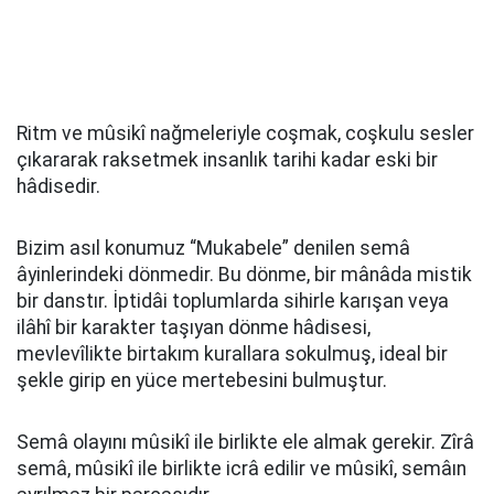
Ritm ve mûsikî nağmeleriyle coşmak, coşkulu sesler
çıkararak raksetmek insanlık tarihi kadar eski bir
hâdisedir.
Bizim asıl konumuz “Mukabele” denilen semâ
âyinlerindeki dönmedir. Bu dönme, bir mânâda mistik
bir danstır. İptidâi toplumlarda sihirle karışan veya
ilâhî bir karakter taşıyan dönme hâdisesi,
mevlevîlikte birtakım kurallara sokulmuş, ideal bir
şekle girip en yüce mertebesini bulmuştur.
Semâ olayını mûsikî ile birlikte ele almak gerekir. Zîrâ
semâ, mûsikî ile birlikte icrâ edilir ve mûsikî, semâın