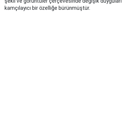
şekil ve görüntüler çerçevesinde değişik duyguları
kamçılayıcı bir özelliğe bürünmüştür.