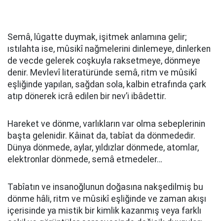
Semâ, lûgatte duymak, işitmek anlamına gelir;
ıstılahta ise, mûsikî nağmelerini dinlemeye, dinlerken
de vecde gelerek coşkuyla raksetmeye, dönmeye
denir. Mevlevî literatüründe semâ, ritm ve mûsikî
eşliğinde yapılan, sağdan sola, kalbin etrafında çark
atıp dönerek icrâ edilen bir nev’i ibâdettir.
Hareket ve dönme, varlıkların var olma sebeplerinin
başta gelenidir. Kâinat da, tabîat da dönmededir.
Dünya dönmede, aylar, yıldızlar dönmede, atomlar,
elektronlar dönmede, semâ etmedeler…
Tabîatın ve insanoğlunun doğasına nakşedilmiş bu
dönme hâli, ritm ve mûsikî eşliğinde ve zaman akışı
içerisinde ya mistik bir kimlik kazanmış veya farklı