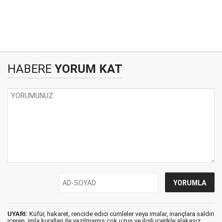
HABERE
YORUM KAT
UYARI:
Küfür, hakaret, rencide edici cümleler veya imalar, inançlara saldırı
içeren, imla kuralları ile yazılmamış,çok uzun ve ilgili içerikle alakasız,