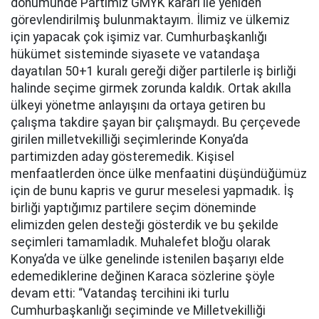
dönümünde Partimiz GMYK kararı ile yeniden
görevlendirilmiş bulunmaktayım. İlimiz ve ülkemiz
için yapacak çok işimiz var. Cumhurbaşkanlığı
hükümet sisteminde siyasete ve vatandaşa
dayatılan 50+1 kuralı gereği diğer partilerle iş birliği
halinde seçime girmek zorunda kaldık. Ortak akılla
ülkeyi yönetme anlayışını da ortaya getiren bu
çalışma takdire şayan bir çalışmaydı. Bu çerçevede
girilen milletvekilliği seçimlerinde Konya’da
partimizden aday gösteremedik. Kişisel
menfaatlerden önce ülke menfaatini düşündüğümüz
için de bunu kapris ve gurur meselesi yapmadık. İş
birliği yaptığımız partilere seçim döneminde
elimizden gelen desteği gösterdik ve bu şekilde
seçimleri tamamladık. Muhalefet bloğu olarak
Konya’da ve ülke genelinde istenilen başarıyı elde
edemediklerine değinen Karaca sözlerine şöyle
devam etti: “Vatandaş tercihini iki turlu
Cumhurbaşkanlığı seçiminde ve Milletvekilliği