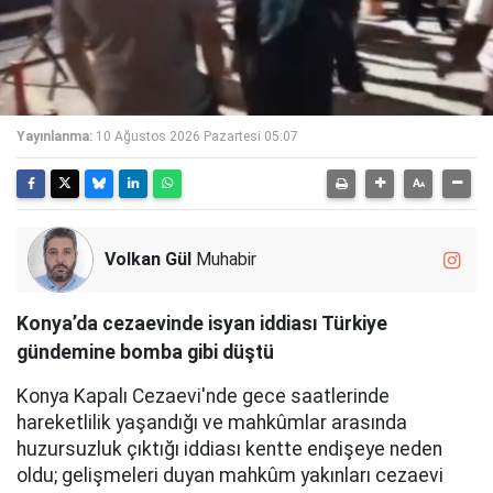
Yayınlanma:
10 Ağustos 2026 Pazartesi 05:07
Volkan Gül
Muhabir
Konya’da cezaevinde isyan iddiası Türkiye
gündemine bomba gibi düştü
Konya Kapalı Cezaevi'nde gece saatlerinde
hareketlilik yaşandığı ve mahkûmlar arasında
huzursuzluk çıktığı iddiası kentte endişeye neden
oldu; gelişmeleri duyan mahkûm yakınları cezaevi