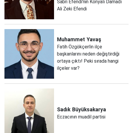
Sabri Efendi'nin Konyalı Damadı
Ali Zeki Efendi
Muhammet
Yavaş
Fatih Özgökçen'in ilçe
başkanlarını neden değiştirdiği
ortaya çıktı! Peki sırada hangi
ilçeler var?
Sadık
Büyüksakarya
Eczacının muadil partisi