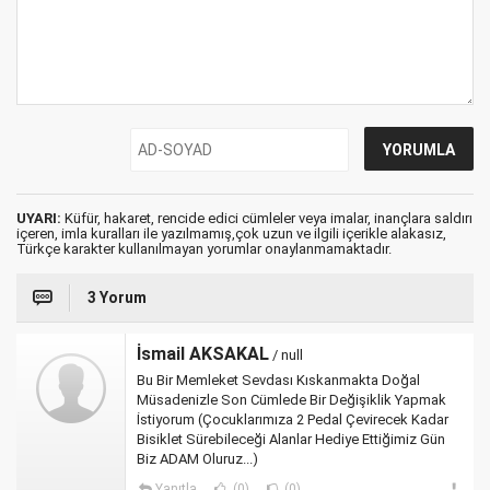
UYARI:
Küfür, hakaret, rencide edici cümleler veya imalar, inançlara saldırı
içeren, imla kuralları ile yazılmamış,çok uzun ve ilgili içerikle alakasız,
Türkçe karakter kullanılmayan yorumlar onaylanmamaktadır.
3 Yorum
İsmail AKSAKAL
/ null
Bu Bir Memleket Sevdası Kıskanmakta Doğal
Müsadenizle Son Cümlede Bir Değişiklik Yapmak
İstiyorum (Çocuklarımıza 2 Pedal Çevirecek Kadar
Bisiklet Sürebileceği Alanlar Hediye Ettiğimiz Gün
Biz ADAM Oluruz...)
Yanıtla
(0)
(0)