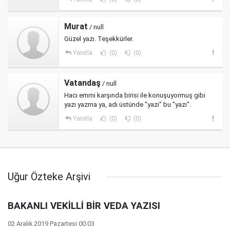
Murat
/ null
Güzel yazı. Teşekkürler.
Yanıtla
(0)
(0)
Vatandaş
/ null
Hacı emmi karşında birisi ile konuşuyormuş gibi
yazı yazma ya, adı üstünde "yazı" bu "yazı".
Yanıtla
(0)
(0)
Uğur Özteke Arşivi
BAKANLI VEKİLLİ BİR VEDA YAZISI
02 Aralık 2019 Pazartesi 00:03