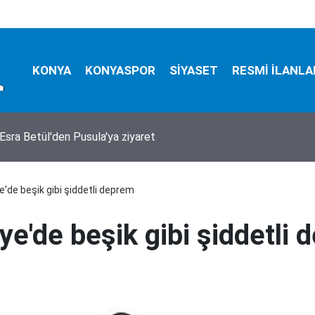
KONYA
KONYASPOR
SİYASET
RESMİ İLANLA
zada mucize kurtuluş! 150 metrelik uçurumdan sağ çıkarıldı
e'de beşik gibi şiddetli deprem
ye'de beşik gibi şiddetli