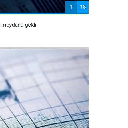
1
18
meydana geldi.