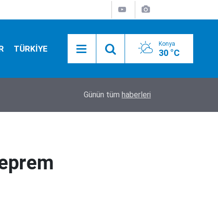
Konya
R
TÜRKİYE
30 °C
17:31
YENİ Part'nin İl Başkanı tutuklandı!
Günün tüm
haberleri
 deprem