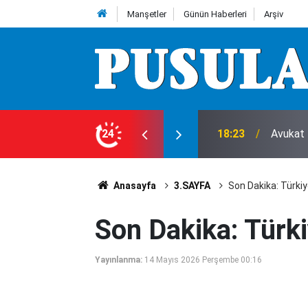
Manşetler
Günün Haberleri
Arşiv
 ziyaret
24
17:52
Feci ka
Anasayfa
3.SAYFA
Son Dakika: Türkiy
Son Dakika: Türki
Yayınlanma:
14 Mayıs 2026 Perşembe 00:16