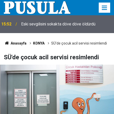
15:44
Sır olay! Aynı ev 9 saat arayla iki kez yandı
Anasayfa
KONYA
SÜ'de çocuk acil servisi resimlendi
SÜ'de çocuk acil servisi resimlendi