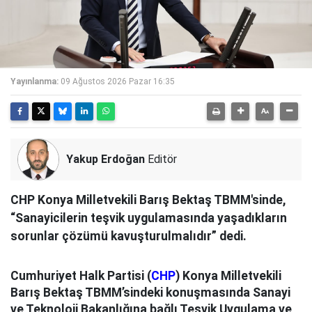
Yayınlanma:
09 Ağustos 2026 Pazar 16:35
Yakup Erdoğan
Editör
CHP Konya Milletvekili Barış Bektaş TBMM'sinde,
“Sanayicilerin teşvik uygulamasında yaşadıkların
sorunlar çözümü kavuşturulmalıdır” dedi.
Cumhuriyet Halk Partisi (
CHP
) Konya Milletvekili
Barış Bektaş TBMM’sindeki konuşmasında Sanayi
ve Teknoloji Bakanlığına bağlı Teşvik Uygulama ve