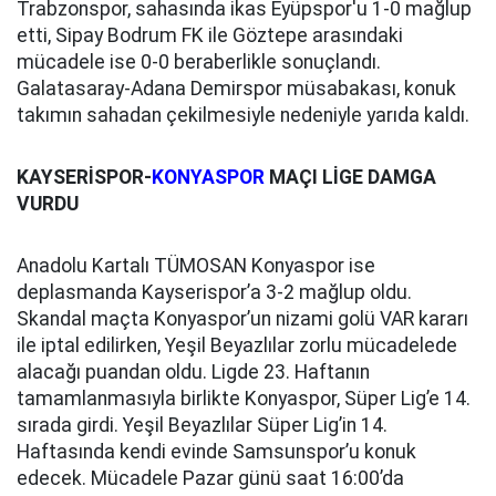
Trabzonspor, sahasında ikas Eyüpspor'u 1-0 mağlup
etti, Sipay Bodrum FK ile Göztepe arasındaki
mücadele ise 0-0 beraberlikle sonuçlandı.
Galatasaray-Adana Demirspor müsabakası, konuk
takımın sahadan çekilmesiyle nedeniyle yarıda kaldı.
KAYSERİSPOR-
KONYASPOR
MAÇI LİGE DAMGA
VURDU
Anadolu Kartalı TÜMOSAN Konyaspor ise
deplasmanda Kayserispor’a 3-2 mağlup oldu.
Skandal maçta Konyaspor’un nizami golü VAR kararı
ile iptal edilirken, Yeşil Beyazlılar zorlu mücadelede
alacağı puandan oldu. Ligde 23. Haftanın
tamamlanmasıyla birlikte Konyaspor, Süper Lig’e 14.
sırada girdi. Yeşil Beyazlılar Süper Lig’in 14.
Haftasında kendi evinde Samsunspor’u konuk
edecek. Mücadele Pazar günü saat 16:00’da