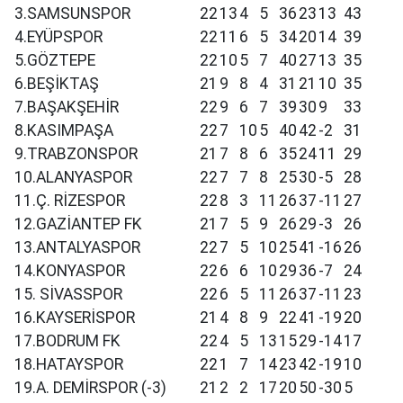
3.SAMSUNSPOR
22
13
4
5
36
23
13
43
4.EYÜPSPOR
22
11
6
5
34
20
14
39
5.GÖZTEPE
22
10
5
7
40
27
13
35
6.BEŞİKTAŞ
21
9
8
4
31
21
10
35
7.BAŞAKŞEHİR
22
9
6
7
39
30
9
33
8.KASIMPAŞA
22
7
10
5
40
42
-2
31
9.TRABZONSPOR
21
7
8
6
35
24
11
29
10.ALANYASPOR
22
7
7
8
25
30
-5
28
11.Ç. RİZESPOR
22
8
3
11
26
37
-11
27
12.GAZİANTEP FK
21
7
5
9
26
29
-3
26
13.ANTALYASPOR
22
7
5
10
25
41
-16
26
14.KONYASPOR
22
6
6
10
29
36
-7
24
15. SİVASSPOR
22
6
5
11
26
37
-11
23
16.KAYSERİSPOR
21
4
8
9
22
41
-19
20
17.BODRUM FK
22
4
5
13
15
29
-14
17
18.HATAYSPOR
22
1
7
14
23
42
-19
10
19.A. DEMİRSPOR (-3)
21
2
2
17
20
50
-30
5