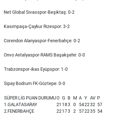
Net Global Sivasspor-Beşiktaş: 0-2
Kasımpaşa-Çaykur Rizespor: 3-2
Corendon Alanyaspor-Fenerbahçe: 0-2
Onvo Antalyaspor-RAMS Başakşehir: 0-0
Trabzonspor-ikas Eyüpspor: 1-0
Sipay Bodrum FK-Göztepe: 0-0
SÜPER LİG PUAN DURUMU
O
G
B
M
A
Y
AV
P
1.GALATASARAY
21
18
3
0
54
22
32
57
2.FENERBAHÇE
22
17
3
2
57
22
35
54