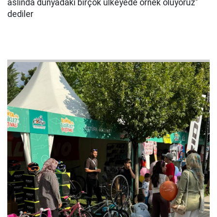
aslında dünyadaki birçok ülkeyede örnek oluyoruz"
dediler