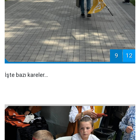
9
12
İşte bazı kareler...