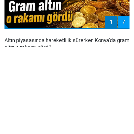
1
7
Altın piyasasında hareketlilik sürerken Konya'da gram
altın o rakamı gördü...
Haberin detayları için tıklayınız