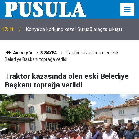
Konya'daki feci TIR kazasında detaylar belli oldu!
16:39
Bilanço ağır
Anasayfa
3.SAYFA
Traktör kazasında ölen eski
Belediye Başkanı toprağa verildi
Traktör kazasında ölen eski Belediye
Başkanı toprağa verildi