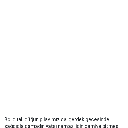
Bol dualı düğün pilavımız da, gerdek gecesinde
sağdıçla damadın yatsı namazı için camiye gitmesi