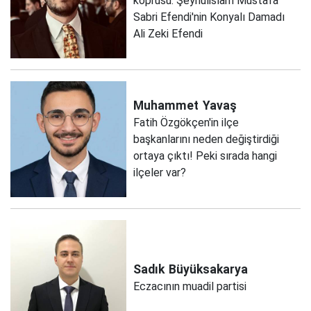
köprüsü: Şeyhülislâm Mustafa
Sabri Efendi'nin Konyalı Damadı
Ali Zeki Efendi
Muhammet
Yavaş
Fatih Özgökçen'in ilçe
başkanlarını neden değiştirdiği
ortaya çıktı! Peki sırada hangi
ilçeler var?
Sadık
Büyüksakarya
Eczacının muadil partisi