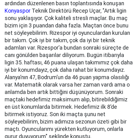
ardından düzenlenen basın toplantısında konuşan
Konyaspor
Teknik Direktörü Recep Uçar, "Artık ligin
sonu yaklaşıyor. Çok kaliteli stresli maçlar. Bu maç
bizim için 3 puandan daha fazla. Maçtan önce bunu
net söyleyebilirim. Rizespor iyi oyunculardan kurulan
bir takım. Çok iyi bir takım, çok da iyi bir teknik
adamları var. Rizespor’a bundan sonraki süreçte de
canı gönülden başarılar diliyorum. Bugün itibarıyla
ligin 35. haftası, 46 puana ulaşan takımımız çok daha
iyi bir konumdayız, çok daha rahat bir konumdayız.
Alanya’nın 47, Bodrum’un da 46 puan yapma olasılığı
var. Matematik olarak varsa her zaman vardı ama o
anlamda ben artık bittiğini düşünüyorum. Sonraki
maçtaki hedefimiz maksimum alıp, bitirebildiğimiz
en üst konumlarda bitirmek. Hedefimiz ilk 8’de
bitirmek istiyoruz. Son iki maçta şunu net
söyleyebilirim, bizim adımıza sezonun özeti gibi bir
maçtı. Oyuncularımı yürekten kutluyorum, onlarla
gurur duyuyorum" şeklinde konuştu.