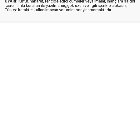
UYARI:
Küfür, hakaret, rencide edici cümleler veya imalar, inançlara saldırı
içeren, imla kuralları ile yazılmamış,çok uzun ve ilgili içerikle alakasız,
Türkçe karakter kullanılmayan yorumlar onaylanmamaktadır.