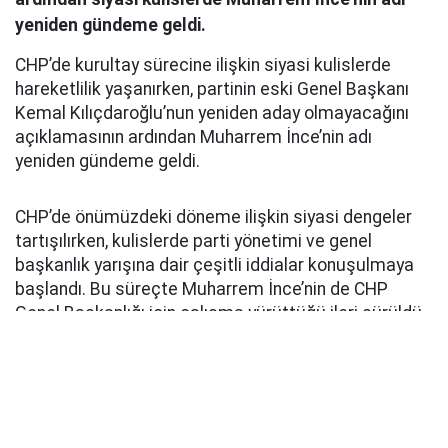
yeniden gündeme geldi.
CHP’de kurultay sürecine ilişkin siyasi kulislerde
hareketlilik yaşanırken, partinin eski Genel Başkanı
Kemal Kılıçdaroğlu’nun yeniden aday olmayacağını
açıklamasının ardından Muharrem İnce’nin adı
yeniden gündeme geldi.
CHP’de önümüzdeki döneme ilişkin siyasi dengeler
tartışılırken, kulislerde parti yönetimi ve genel
başkanlık yarışına dair çeşitli iddialar konuşulmaya
başlandı. Bu süreçte Muharrem İnce’nin de CHP
Genel Başkanlığı için çalışma yürüttüğü ileri sürüldü.
Sosyal medyada ve bazı siyasi çevrelerde gündeme
getirilen iddialarda, Özgür Özel’in yeni siyasi
yapılanma hazırlıkları ve parti içerisindeki dengelerin
değişmesinin ardından İnce’nin yeniden CHP yönetimi