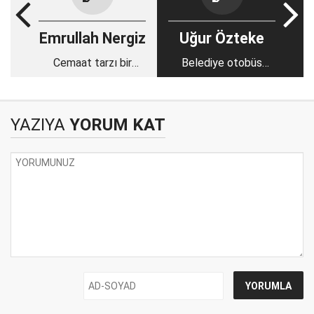
Emrullah Nergiz
Uğur Özteke
Cemaat tarzı bir
Belediye otobüs
model
şoförü izne ayrılırsa
YAZIYA
YORUM KAT