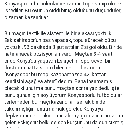
Konyasporlu futbolcular ne zaman topa sahip olmak
istediler. Bu oyunun ciddi bir iş olduğunu düşündüler,
o zaman kazandılar.
Bu maçın taktik ile sistem ile bir alakası yoktu ki.
Eskişehirspor’un pas yapacak, topu sürecek gücü
yoktu ki, 93 dakikada 3 şut attılar, 2’si gol oldu. Bir de
hatırlanacak pozisyonları vardı. Maçtan 3-4 saat
önce Konya’da yaşayan Eskişehirli sporsever bir
dostuma hatta sporu bilen de bir dostuma
“Konyaspor bu maçı kazanamazsa 42. kattan
kendisini aşağıya atsın” dedim. Bana inanmamış
olacak ki unutma bunu maçtan sonra yaz dedi. İşte
bunu şunun için söylüyorum Konyasporlu futbolcular
terlemeden bu maçı kazandılar ise rakibin de
tükenmişliğini unutmamak gerekir. Konya’ya
deplasmanda bırakın puan almayı gol dahi atamadan
gelen Eskişehir belki de son kurşununu da dün sıkmış