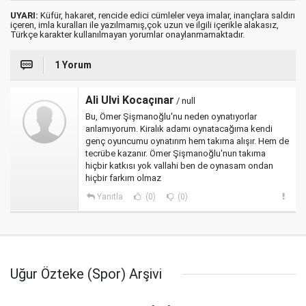
UYARI:
Küfür, hakaret, rencide edici cümleler veya imalar, inançlara saldırı
içeren, imla kuralları ile yazılmamış,çok uzun ve ilgili içerikle alakasız,
Türkçe karakter kullanılmayan yorumlar onaylanmamaktadır.
1 Yorum
Ali Ulvi Kocaçınar
/ null
Bu, Ömer Şişmanoğlu'nu neden oynatıyorlar
anlamıyorum. Kiralık adamı oynatacağıma kendi
genç oyuncumu oynatırım hem takıma alışır. Hem de
tecrübe kazanır. Ömer Şişmanoğlu'nun takıma
hiçbir katkısı yok vallahi ben de oynasam ondan
hiçbir farkım olmaz
Yanıtla
(0)
(0)
Uğur Özteke (Spor) Arşivi