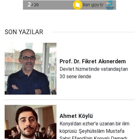
SON YAZILAR
Prof. Dr. Fikret
Akınerdem
Devlet hizmetinde vatandaştan
30 sene ileride
Ahmet
Köylü
Konya'dan ezher'e uzanan bir ilim
köprüsü: Şeyhülislâm Mustafa
Sabri Efendi'nin Konyalı Damadı