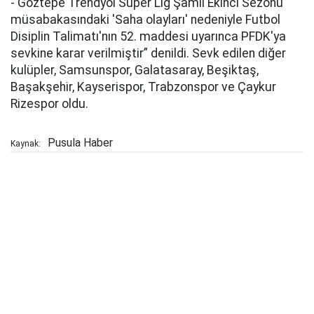
- Göztepe Trendyol Süper Lig Şamil Ekinci Sezonu
müsabakasındaki 'Saha olayları' nedeniyle Futbol
Disiplin Talimatı'nın 52. maddesi uyarınca PFDK'ya
sevkine karar verilmiştir” denildi. Sevk edilen diğer
kulüpler, Samsunspor, Galatasaray, Beşiktaş,
Başakşehir, Kayserispor, Trabzonspor ve Çaykur
Rizespor oldu.
Pusula Haber
Kaynak: