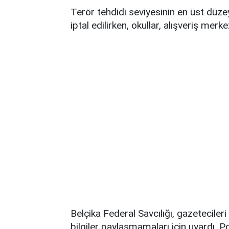
Terör tehdidi seviyesinin en üst düzeye
iptal edilirken, okullar, alışveriş merke
Belçika Federal Savcılığı, gazeteciler
bilgiler paylaşmamaları için uyardı. 