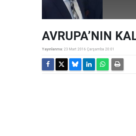
AVRUPA’NIN KA
Yayınlanma:
23 Mart 2016 Çarşamba 20:01