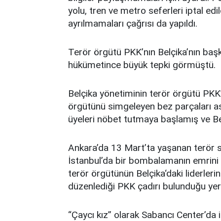
yolu, tren ve metro seferleri iptal edi
ayrılmamaları çağrısı da yapıldı.
Terör örgütü PKK’nın Belçika’nın başk
hükümetince büyük tepki görmüştü.
Belçika yönetiminin terör örgütü PKK’y
örgütünü simgeleyen bez parçaları as
üyeleri nöbet tutmaya başlamış ve Bel
Ankara’da 13 Mart’ta yaşanan terör s
İstanbul’da bir bombalamanın emrini v
terör örgütünün Belçika‘daki liderleri
düzenlediği PKK çadırı bulunduğu yerd
“Çaycı kız” olarak Sabancı Center’da i