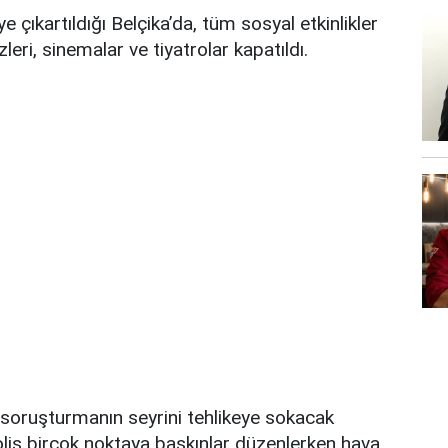
 çıkartıldığı Belçika’da, tüm sosyal etkinlikler
zleri, sinemalar ve tiyatrolar kapatıldı.
i soruşturmanın seyrini tehlikeye sokacak
Polis birçok noktaya baskınlar düzenlerken hava