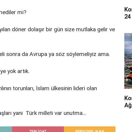
Ko
mediler mi?
24
lan döner dolaşır bir gün size mutlaka gelir ve
meli sonra da Avrupa ya söz söylemeliyiz ama.
e yok artık.
ın torunları, İslam ülkesinin lideri olan
Ko
Ağ
ları yani Türk milleti var unutma…