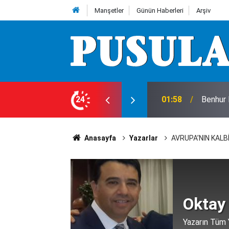
Manşetler
Günün Haberleri
Arşiv
01:58
Benhur 
24
01:56
Köpeği 
Anasayfa
Yazarlar
AVRUPA’NIN KALB
Oktay
Yazarın Tüm Y