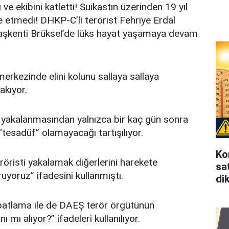
ve ekibini katletti! Suikastın üzerinden 19 yıl
e etmedi! DHKP-C’li terörist Fehriye Erdal
aşkenti Brüksel’de lüks hayat yaşamaya devam
merkezinde elini kolunu sallaya sallaya
akıyor.
yakalanmasından yalnızca bir kaç gün sonra
“tesadüf” olamayacağı tartışılıyor.
Ko
eröristi yakalamak diğerlerini harekete
sat
yoruz’’ ifadesini kullanmıştı.
di
patlama ile de DAEŞ terör örgütünün
mı alıyor?” ifadeleri kullanılıyor.