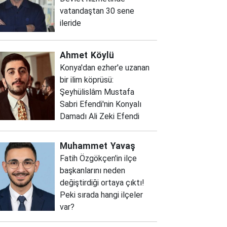
vatandaştan 30 sene
ileride
Ahmet
Köylü
Konya'dan ezher'e uzanan
bir ilim köprüsü:
Şeyhülislâm Mustafa
Sabri Efendi'nin Konyalı
Damadı Ali Zeki Efendi
Muhammet
Yavaş
Fatih Özgökçen'in ilçe
başkanlarını neden
değiştirdiği ortaya çıktı!
Peki sırada hangi ilçeler
var?