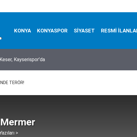
KONYA
KONYASPOR
SİYASET
RESMİ İLANLA
Keser, Kayserispor’da
tüfekle vurup sakat bıraktılar
İNDE TERÖR!
 Mermer
azıları >