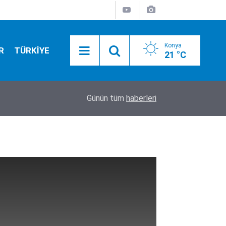
Konya
R
TÜRKİYE
21 °C
01:55
Konya yolunda flaş gelişme! Bakan Uraloğlu tari
Günün tüm
haberleri