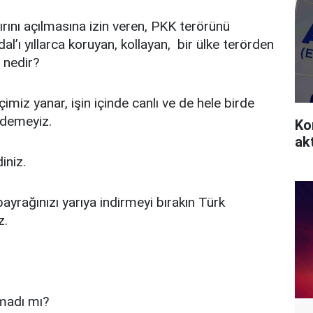
ını açılmasına izin veren, PKK terörünü
al’ı yıllarca koruyan, kollayan, bir ülke terörden
 nedir?
imiz yanar, işin içinde canlı ve de hele birde
 demeyiz.
Ko
akt
iniz.
ayrağınızı yarıya indirmeyi bırakın Türk
z.
rmadı mı?